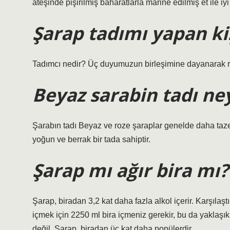
ateşinde pişirilmiş baharatlarla marine edilmiş et ile iyi
Şarap tadımı yapan ki
Tadımcı nedir? Üç duyumuzun birleşimine dayanarak renk
Beyaz sarabin tadı ne
Şarabın tadı Beyaz ve roze şaraplar genelde daha taze 
yoğun ve berrak bir tada sahiptir.
Şarap mı ağır bira mı?
Şarap, biradan 3,2 kat daha fazla alkol içerir. Karşılaş
içmek için 2250 ml bira içmeniz gerekir, bu da yaklaşık d
değil. Şarap, biradan üç kat daha popülerdir.