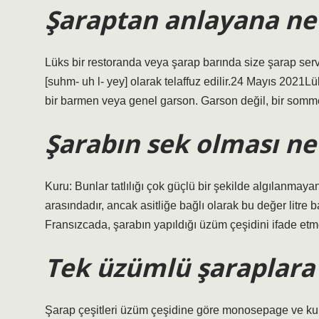
Şaraptan anlayana ne
Lüks bir restoranda veya şarap barında size şarap serv
[suhm- uh l- yey] olarak telaffuz edilir.24 Mayıs 2021L
bir barmen veya genel garson. Garson değil, bir sommelie
Şarabın sek olması n
Kuru: Bunlar tatlılığı çok güçlü bir şekilde algılanmayan
arasındadır, ancak asitliğe bağlı olarak bu değer litre 
Fransızcada, şarabın yapıldığı üzüm çeşidini ifade etmek
Tek üzümlü şaraplara
Şarap çeşitleri üzüm çeşidine göre monosepage ve kup