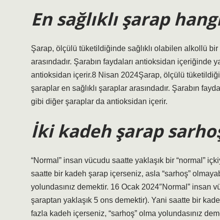
En sağlıklı şarap hangi
Şarap, ölçülü tüketildiğinde sağlıklı olabilen alkollü bir
arasındadır. Şarabın faydaları antioksidan içeriğinde y
antioksidan içerir.8 Nisan 2024Şarap, ölçülü tüketildiğind
şaraplar en sağlıklı şaraplar arasındadır. Şarabın fayd
gibi diğer şaraplar da antioksidan içerir.
İki kadeh şarap sarho
“Normal” insan vücudu saatte yaklaşık bir “normal” içkiy
saatte bir kadeh şarap içerseniz, asla “sarhoş” olmayab
yolundasınız demektir. 16 Ocak 2024″Normal” insan vücud
şaraptan yaklaşık 5 ons demektir). Yani saatte bir kade
fazla kadeh içerseniz, “sarhoş” olma yolundasınız deme