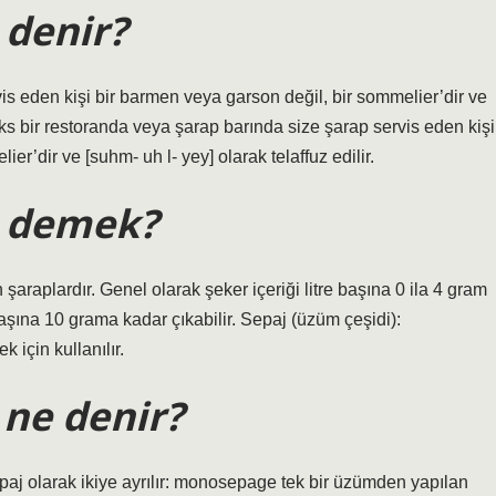
 denir?
is eden kişi bir barmen veya garson değil, bir sommelier’dir ve
üks bir restoranda veya şarap barında size şarap servis eden kişi
r’dir ve [suhm- uh l- yey] olarak telaffuz edilir.
e demek?
 şaraplardır. Genel olarak şeker içeriği litre başına 0 ila 4 gram
başına 10 grama kadar çıkabilir. Sepaj (üzüm çeşidi):
 için kullanılır.
 ne denir?
aj olarak ikiye ayrılır: monosepage tek bir üzümden yapılan