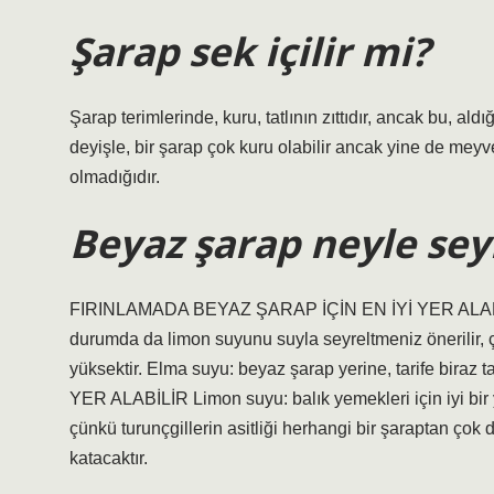
Şarap sek içilir mi?
Şarap terimlerinde, kuru, tatlının zıttıdır, ancak bu, ald
deyişle, bir şarap çok kuru olabilir ancak yine de meyve
olmadığıdır.
Beyaz şarap neyle seyr
FIRINLAMADA BEYAZ ŞARAP İÇİN EN İYİ YER ALABİLİR 
durumda da limon suyunu suyla seyreltmeniz önerilir, ç
yüksektir. Elma suyu: beyaz şarap yerine, tarife bira
YER ALABİLİR Limon suyu: balık yemekleri için iyi bir
çünkü turunçgillerin asitliği herhangi bir şaraptan çok d
katacaktır.