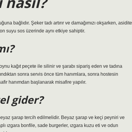
 nasıl?
uğuna bağlıdır. Şeker tadı artırır ve damağımızı okşarken, asidite
mon suyu sos üzerinde aynı etkiye sahiptir.
mı?
ynu kağıt peçete ile silinir ve şarabı sipariş eden ve tadına
lındıktan sonra servis önce tüm hanımlara, sonra hostesin
afir hanımdan başlanarak misafire yapılır.
el gider?
eyaz şarap tercih edilmelidir. Beyaz şarap ve keçi peyniri ve
raplı ızgara bonfile, sade burgerler, ızgara kuzu eti ve odun