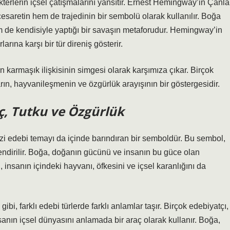
kterlerin içsel çatışmalarını yansıtır. Ernest Hemingway’in Çanla
esaretin hem de trajedinin bir sembolü olarak kullanılır. Boğa
 de kendisiyle yaptığı bir savaşın metaforudur. Hemingway’in
rına karşı bir tür direniş gösterir.
karmaşık ilişkisinin simgesi olarak karşımıza çıkar. Birçok
rın, hayvanileşmenin ve özgürlük arayışının bir göstergesidir.
ç, Tutku ve Özgürlük
dizi edebi temayı da içinde barındıran bir semboldür. Bu sembol,
ilendirilir. Boğa, doğanın gücünü ve insanın bu güce olan
 insanın içindeki hayvanı, öfkesini ve içsel karanlığını da
 gibi, farklı edebi türlerde farklı anlamlar taşır. Birçok edebiyatçı,
sanın içsel dünyasını anlamada bir araç olarak kullanır. Boğa,