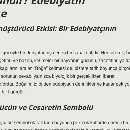
ndır? Edebiyatın
me
üştürücü Etkisi: Bir Edebiyatçının
 gücüyle bir dünyalar inşa eden bir sanat dalıdır. Her sözcük, bi
 getirir. Ve bazen, kelimeler bir hayvanın gücünü, zarafetini, ya d
 kapılarını aralar. “Boğa” kelimesi de, bizlere tarih boyunca birço
 sorunun cevabı yalnızca biyolojik bir gerçeklikten ibaret
tafordur. Boğa, mitolojiden edebiyatın derinliklerine kadar pek ço
bir figürdür.
Gücün ve Cesaretin Sembolü
üçlü bir sembol olarak tarih boyunca pek çok kültürde önemli bir