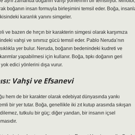
ve aynı zamanda doğanın vahşi yönlerinin bir temsiliydi. Minotor
arak boğanın insan formuyla birleşimini temsil eder. Boğa, insanl
şkisindeki karanlık yanını simgeler.
i ve bazen de hırçın bir karakterin simgesi olarak karşımıza
çindeki vahşi ve sınırsız gücü temsil eder. Pablo Neruda’nın
 sıklıkla yer bulur. Neruda, boğanın bedenindeki kudreti ve
arımlar yapabilmesi için kullanır. Boğa, tıpkı doğanın geri
 yok edici yönlerini dışa vurur.
sı: Vahşi ve Efsanevi
u hem de bir karakter olarak edebiyat dünyasında yankı
li bir yer tutar. Boğa, genellikle iki zıt kutup arasında sıkışan
 edilemez, tutkulu bir güç; diğer yandan, bir insanın içsel
masıdır.