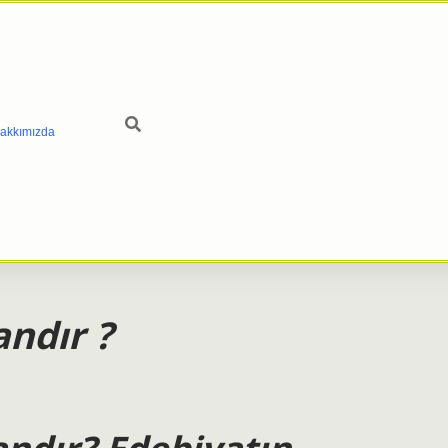
akkımızda
andır ?