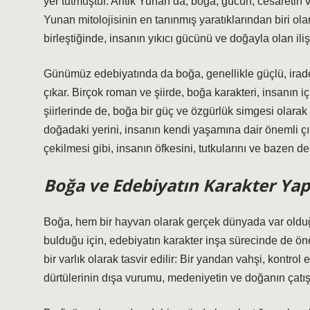
yer tutmuştur. Antik Yunan’da, boğa, gücün, cesaretin 
Yunan mitolojisinin en tanınmış yaratıklarından biri ol
birleştiğinde, insanın yıkıcı gücünü ve doğayla olan ili
Günümüz edebiyatında da boğa, genellikle güçlü, iradel
çıkar. Birçok roman ve şiirde, boğa karakteri, insanın i
şiirlerinde de, boğa bir güç ve özgürlük simgesi olarak
doğadaki yerini, insanın kendi yaşamına dair önemli çık
çekilmesi gibi, insanın öfkesini, tutkularını ve bazen de
Boğa ve Edebiyatın Karakter Yapı
Boğa, hem bir hayvan olarak gerçek dünyada var olduğ
bulduğu için, edebiyatın karakter inşa sürecinde de önem
bir varlık olarak tasvir edilir: Bir yandan vahşi, kontrol
dürtülerinin dışa vurumu, medeniyetin ve doğanın çatış