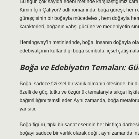
Bu figür, çok sayıda edebi metinde karşılaştığımız kara
Kimin İçin Çalıyor? adlı romanında, boğa güreşi, hem c
güreşçisinin bir boğayla mücadelesi, hem doğayla hem
karakterleri, boğanın vahşi gücüne ve medeniyetin sınırla
Hemingway’in metinlerinde, boğa, insanın doğayla olan 
edebiyatçının kullandığı boğa sembolü, içsel çatışmala
Boğa ve Edebiyatın Temaları: Gü
Boğa, sadece fiziksel bir varlık olmanın ötesinde, bir 
özellikle güç, tutku ve özgürlük temalarıyla sıkça ilişk
bağımlılığını temsil eder. Aynı zamanda, boğa metaforu,
yansıtır.
Boğa figürü, tıpkı bir sanat eserinin her bir fırça darbesi
boğayı sadece bir varlık olarak değil, aynı zamanda in