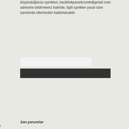
düşündüğünüz içerikleri,
backlinkpanelicomtr@gmail.com
adresine bildirmeniz halinde, ilgili içerikler yasal süre
içerisinde sitemizden kaldırılacaktır.
Arama
Son yorumlar
ı