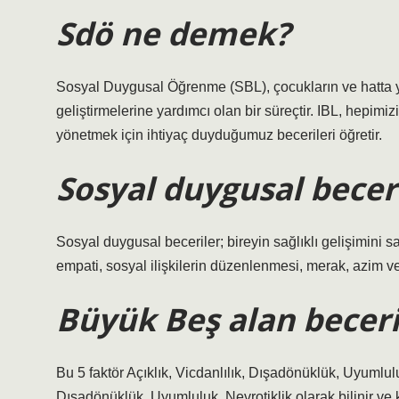
Sdö ne demek?
Sosyal Duygusal Öğrenme (SBL), çocukların ve hatta yet
geliştirmelerine yardımcı olan bir süreçtir. IBL, hepimizin
yönetmek için ihtiyaç duyduğumuz becerileri öğretir.
Sosyal duygusal beceri
Sosyal duygusal beceriler; bireyin sağlıklı gelişimini 
empati, sosyal ilişkilerin düzenlenmesi, merak, azim ve 
Büyük Beş alan beceri
Bu 5 faktör Açıklık, Vicdanlılık, Dışadönüklük, Uyumlul
Dışadönüklük, Uyumluluk, Nevrotiklik olarak bilinir ve