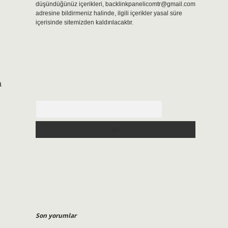
düşündüğünüz içerikleri,
backlinkpanelicomtr@gmail.com
adresine bildirmeniz halinde, ilgili içerikler yasal süre
içerisinde sitemizden kaldırılacaktır.
a
Arama
Son yorumlar