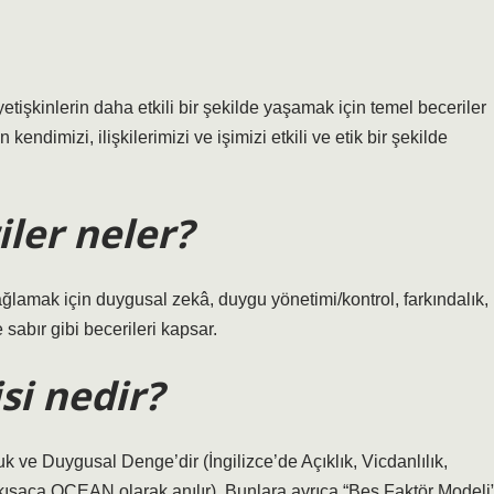
işkinlerin daha etkili bir şekilde yaşamak için temel beceriler
 kendimizi, ilişkilerimizi ve işimizi etkili ve etik bir şekilde
ler neler?
sağlamak için duygusal zekâ, duygu yönetimi/kontrol, farkındalık,
sabır gibi becerileri kapsar.
si nedir?
uk ve Duygusal Denge’dir (İngilizce’de Açıklık, Vicdanlılık,
 kısaca OCEAN olarak anılır). Bunlara ayrıca “Beş Faktör Modeli