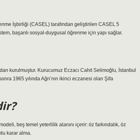
me İşbirliği (CASEL) tarafından geliştirilen CASEL 5
stem, başarılı sosyal-duygusal öğrenme için yapı sağlar.
ından kurulmuştur. Kurucumuz Eczacı Cahit Selimoğlu, İstanbul
onra 1965 yılında Ağrı’nın ikinci eczanesi olan Şifa
dir?
li, beş temel yeterlilik alanını içerir: öz farkındalık, öz
mlu karar alma.