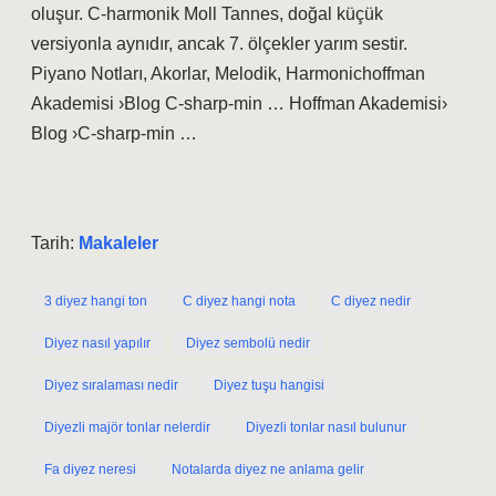
oluşur. C-harmonik Moll Tannes, doğal küçük
versiyonla aynıdır, ancak 7. ölçekler yarım sestir.
Piyano Notları, Akorlar, Melodik, Harmonichoffman
Akademisi ›Blog C-sharp-min … Hoffman Akademisi›
Blog ›C-sharp-min …
Tarih:
Makaleler
3 diyez hangi ton
C diyez hangi nota
C diyez nedir
Diyez nasıl yapılır
Diyez sembolü nedir
Diyez sıralaması nedir
Diyez tuşu hangisi
Diyezli majör tonlar nelerdir
Diyezli tonlar nasıl bulunur
Fa diyez neresi
Notalarda diyez ne anlama gelir