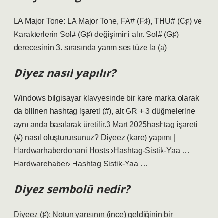
LA Major Tone: LA Major Tone, FA# (F♯), THU# (C♯) ve
Karakterlerin Sol# (G♯) değişimini alır. Sol# (G♯)
derecesinin 3. sırasında yarım ses tüze la (a)
Diyez nasıl yapılır?
Windows bilgisayar klavyesinde bir kare marka olarak
da bilinen hashtag işareti (#), alt GR + 3 düğmelerine
aynı anda basılarak üretilir.3 Mart 2025hashtag işareti
(#) nasıl oluşturursunuz? Diyeez (kare) yapımı |
Hardwarhaberdonani Hosts ›Hashtag-Sistik-Yaa …
Hardwarehaber› Hashtag Sistik-Yaa …
Diyez sembolü nedir?
Diyeez (♯): Notun yarısının (ince) geldiğinin bir