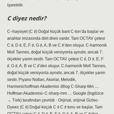
işaretidir.
C diyez nedir?
C–haysiyet (C ♯) Doğal küçük bant C-ton’da başlar ve
anahtar imzasında dört diies vardır. Tam OCTAV çetesi
C ♯, D ♯, E, F ♯, G ♯, A, B ve C ♯’den oluşur. C-harmonik
Moll Tannes, doğal küçük versiyonla aynıdır, ancak 7.
ölçekler yarım sestir. Tam OCTAV çetesi C ♯, D ♯, E, F
♯, G ♯, A, B ve C ♯’den oluşur. C-harmonik Moll Tannes,
doğal küçük versiyonla aynıdır, ancak 7. ölçekler yarım
sestir. Piyano Notları, Akorlar, Melodik,
Harmonichoffman Akademisi ›Blog C-Sharp-Min …
Hoffman Akademisi› C-sharp-mm … Google (İngilizce
→ Türk) tarafından çevrildi · Orijinal, orijinal Gizlec-
Dyeez (C ♯) Doğal küçük C ♯ C ♯ tonu ve başlar. Tam
OCTAV çetesi C ♯, D ♯, E, F ♯, G ♯, A, B ve C ♯’den