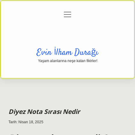
menüyü
Anasayfa
Gizlilik Politikası
Yasal Uyarı
aç
Hakkımızda
Evin İlham Durağı
Yaşam alanlarına neşe katan fikirler!
Diyez Nota Sırası Nedir
Tarih: Nisan 18, 2025