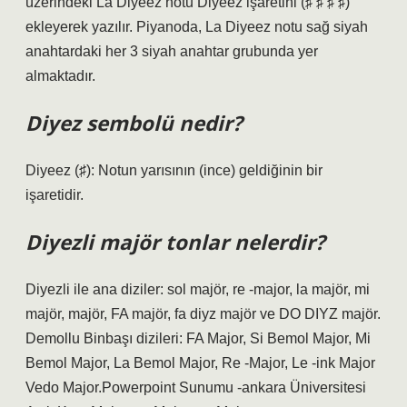
üzerindeki La Diyeez notu Diyeez işaretini (♯ ♯ ♯ ♯)
ekleyerek yazılır. Piyanoda, La Diyeez notu sağ siyah
anahtardaki her 3 siyah anahtar grubunda yer
almaktadır.
Diyez sembolü nedir?
Diyeez (♯): Notun yarısının (ince) geldiğinin bir
işaretidir.
Diyezli majör tonlar nelerdir?
Diyezli ile ana diziler: sol majör, re -major, la majör, mi
majör, majör, FA majör, fa diyz majör ve DO DIYZ majör.
Demollu Binbaşı dizileri: FA Major, Si Bemol Major, Mi
Bemol Major, La Bemol Major, Re -Major, Le -ink Major
Vedo Major.Powerpoint Sunumu -ankara Üniversitesi