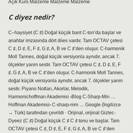
Açık Kurs Malzeme Malzeme Malzeme
C diyez nedir?
C–haysiyet (C ♯) Doğal küçük bant C-ton’da başlar ve
anahtar imzasında dört diies vardır. Tam OCTAV çetesi
C ♯, D ♯, E, F ♯, G ♯, A, B ve C ♯’den oluşur. C-harmonik
Moll Tannes, doğal küçük versiyonla aynıdır, ancak 7.
ölçekler yarım sestir. Tam OCTAV çetesi C ♯, D ♯, E, F
♯, G ♯, A, B ve C ♯’den oluşur. C-harmonik Moll Tannes,
doğal küçük versiyonla aynıdır, ancak 7. ölçekler yarım
sestir. Piyano Notları, Akorlar, Melodik,
Harmonichoffman Akademisi ›Blog C-Sharp-Min …
Hoffman Akademisi› C-sharp-mm … Google (İngilizce
→ Türk) tarafından çevrildi · Orijinal, orijinal Gizlec-
Dyeez (C ♯) Doğal küçük C ♯ C ♯ tonu ve başlar. Tam
OCTAV çetesi C ♯, D ♯, E, F ♯, G ♯, A, B ve C ♯’den