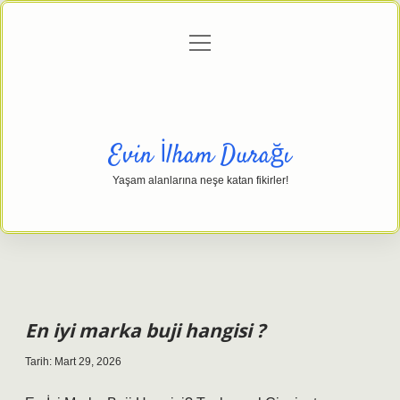
menüyü
Anasayfa
Gizlilik Politikası
Yasal Uyarı
aç
Hakkımızda
Evin İlham Durağı
Yaşam alanlarına neşe katan fikirler!
En iyi marka buji hangisi ?
Tarih: Mart 29, 2026