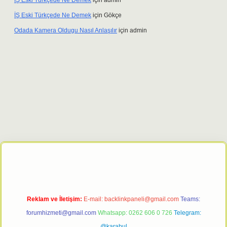
İŞ Eski Türkçede Ne Demek
için
admin
İŞ Eski Türkçede Ne Demek
için
Gökçe
Odada Kamera Oldugu Nasıl Anlaşılır
için
admin
et giriş adresi
tulipbett.net
Reklam ve İletişim:
E-mail:
backlinkpaneli@gmail.com
Teams:
forumhizmeti@gmail.com
Whatsapp: 0262 606 0 726
Telegram:
@karabul