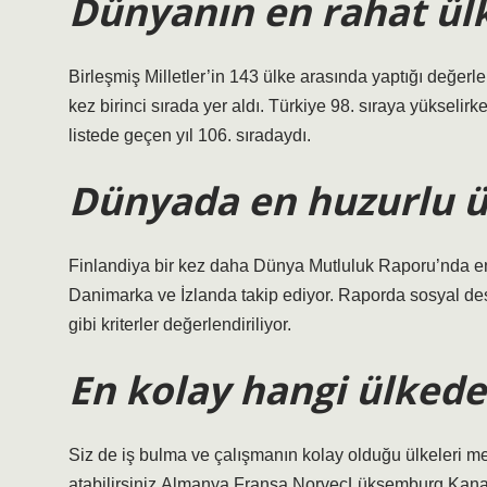
Dünyanın en rahat ülk
Birleşmiş Milletler’in 143 ülke arasında yaptığı değer
kez birinci sırada yer aldı. Türkiye 98. sıraya yükseli
listede geçen yıl 106. sıradaydı.
Dünyada en huzurlu ü
Finlandiya bir kez daha Dünya Mutluluk Raporu’nda en m
Danimarka ve İzlanda takip ediyor. Raporda sosyal dest
gibi kriterler değerlendiriliyor.
En kolay hangi ülkede
Siz de iş bulma ve çalışmanın kolay olduğu ülkeleri me
atabilirsiniz.Almanya.Fransa.NorveçLüksemburg.Kan