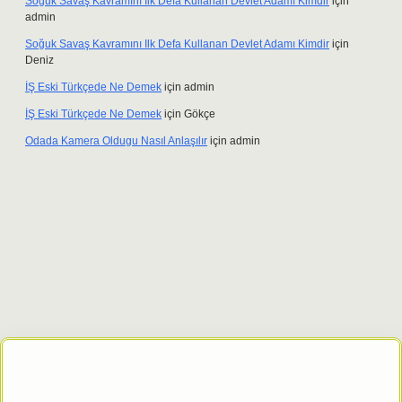
Soğuk Savaş Kavramını Ilk Defa Kullanan Devlet Adamı Kimdir
için
admin
Soğuk Savaş Kavramını Ilk Defa Kullanan Devlet Adamı Kimdir
için
Deniz
İŞ Eski Türkçede Ne Demek
için
admin
İŞ Eski Türkçede Ne Demek
için
Gökçe
Odada Kamera Oldugu Nasıl Anlaşılır
için
admin
bet giriş adresi
tulipbett.net