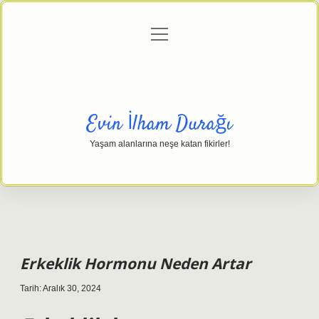
menüyü
Anasayfa
Gizlilik Politikası
Yasal Uyarı
aç
Hakkımızda
Evin İlham Durağı
Yaşam alanlarına neşe katan fikirler!
Erkeklik Hormonu Neden Artar
Tarih: Aralık 30, 2024