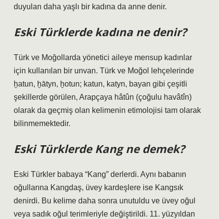
duyulan daha yaşlı bir kadına da anne denir.
Eski Türklerde kadına ne denir?
Türk ve Moğollarda yönetici aileye mensup kadınlar
için kullanılan bir unvan. Türk ve Moğol lehçelerinde
ḫatun, ḫātyn, ḫotun; katun, katyn, bayan gibi çeşitli
şekillerde görülen, Arapçaya hâtûn (çoğulu havâtîn)
olarak da geçmiş olan kelimenin etimolojisi tam olarak
bilinmemektedir.
Eski Türklerde Kang ne demek?
Eski Türkler babaya “Kang” derlerdi. Aynı babanın
oğullarına Kangdaş, üvey kardeşlere ise Kangsık
denirdi. Bu kelime daha sonra unutuldu ve üvey oğul
veya sadık oğul terimleriyle değiştirildi. 11. yüzyıldan