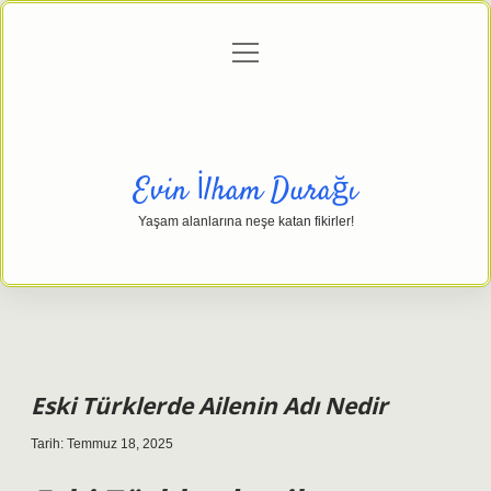
menüyü
Anasayfa
Gizlilik Politikası
Yasal Uyarı
aç
Hakkımızda
Evin İlham Durağı
Yaşam alanlarına neşe katan fikirler!
Eski Türklerde Ailenin Adı Nedir
Tarih: Temmuz 18, 2025