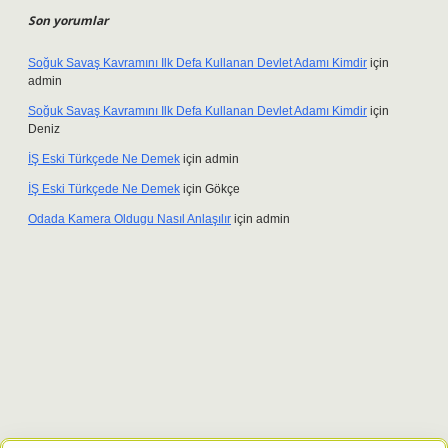
Son yorumlar
Soğuk Savaş Kavramını Ilk Defa Kullanan Devlet Adamı Kimdir
için
admin
Soğuk Savaş Kavramını Ilk Defa Kullanan Devlet Adamı Kimdir
için
Deniz
İŞ Eski Türkçede Ne Demek
için
admin
İŞ Eski Türkçede Ne Demek
için
Gökçe
Odada Kamera Oldugu Nasıl Anlaşılır
için
admin
bet giriş adresi
tulipbett.net