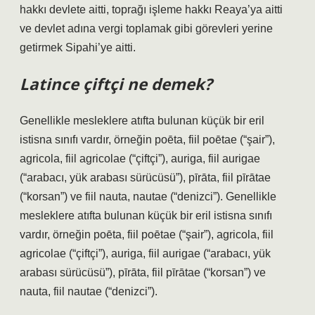
hakkı devlete aitti, toprağı işleme hakkı Reaya’ya aitti
ve devlet adına vergi toplamak gibi görevleri yerine
getirmek Sipahi’ye aitti.
Latince çiftçi ne demek?
Genellikle mesleklere atıfta bulunan küçük bir eril
istisna sınıfı vardır, örneğin poēta, fiil poētae (“şair”),
agricola, fiil agricolae (“çiftçi”), auriga, fiil aurigae
(“arabacı, yük arabası sürücüsü”), pīrāta, fiil pīrātae
(“korsan”) ve fiil nauta, nautae (“denizci”). Genellikle
mesleklere atıfta bulunan küçük bir eril istisna sınıfı
vardır, örneğin poēta, fiil poētae (“şair”), agricola, fiil
agricolae (“çiftçi”), auriga, fiil aurigae (“arabacı, yük
arabası sürücüsü”), pīrāta, fiil pīrātae (“korsan”) ve
nauta, fiil nautae (“denizci”).