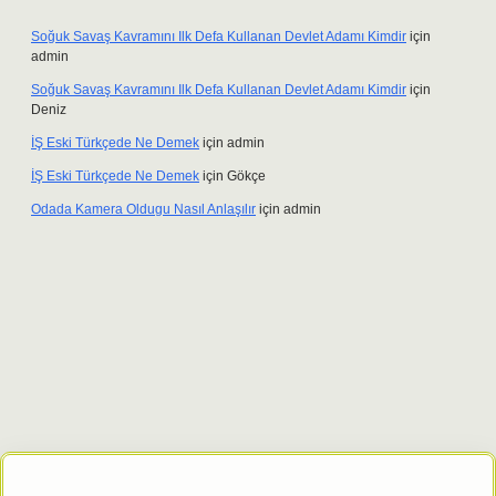
Soğuk Savaş Kavramını Ilk Defa Kullanan Devlet Adamı Kimdir
için
admin
Soğuk Savaş Kavramını Ilk Defa Kullanan Devlet Adamı Kimdir
için
Deniz
İŞ Eski Türkçede Ne Demek
için
admin
İŞ Eski Türkçede Ne Demek
için
Gökçe
Odada Kamera Oldugu Nasıl Anlaşılır
için
admin
xbet giriş adresi
tulipbett.net