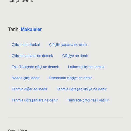
“çiftçi” denir.
Tarih:
Makaleler
Çiftçi nedir ilkokul
Çiftçilik yapana ne denir
Çiftçinin anlamı ne demek
Çiftçiye ne denir
Eski Türkçede çiftçi ne demek
Latince çiftçi ne demek
Neden çiftçi denir
Osmanlıda çiftçiye ne denir
Tarımın diğer adı nedir
Tarımla uğraşan kişiye ne denir
Tarımla uğraşanlara ne denir
Türkçede çiftçi nasıl yazılır