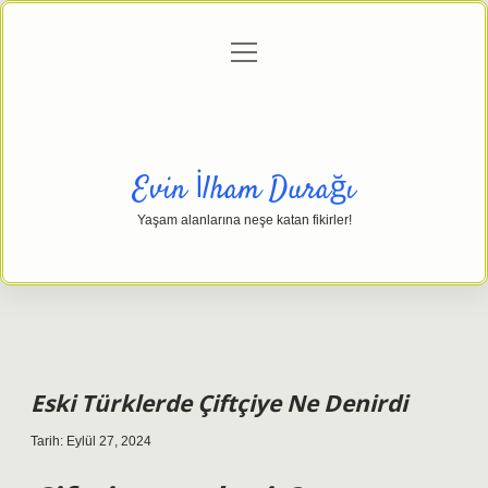
menüyü
Anasayfa
Gizlilik Politikası
Yasal Uyarı
aç
Hakkımızda
Evin İlham Durağı
Yaşam alanlarına neşe katan fikirler!
Eski Türklerde Çiftçiye Ne Denirdi
Tarih: Eylül 27, 2024