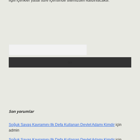
ilgili içerikler yasal süre içerisinde sitemizden kaldırılacaktır.
Arama
Son yorumlar
Soğuk Savaş Kavramını Ilk Defa Kullanan Devlet Adamı Kimdir
için
admin
Soğuk Savaş Kavramını Ilk Defa Kullanan Devlet Adamı Kimdir
için