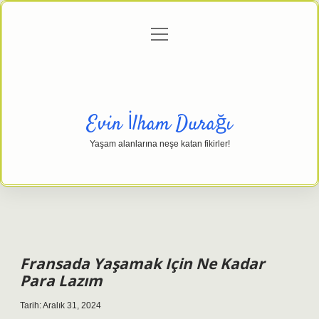
menüyü
Anasayfa
Gizlilik Politikası
Yasal Uyarı
aç
Hakkımızda
Evin İlham Durağı
Yaşam alanlarına neşe katan fikirler!
Fransada Yaşamak Için Ne Kadar
Para Lazım
Tarih: Aralık 31, 2024