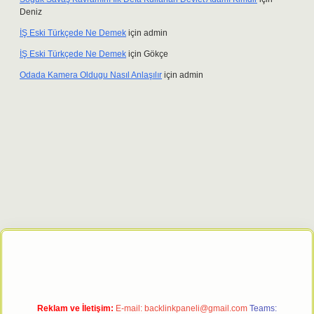
Deniz
İŞ Eski Türkçede Ne Demek
için
admin
İŞ Eski Türkçede Ne Demek
için
Gökçe
Odada Kamera Oldugu Nasıl Anlaşılır
için
admin
riş adresi
tulipbett.net
Reklam ve İletişim:
E-mail:
backlinkpaneli@gmail.com
Teams: