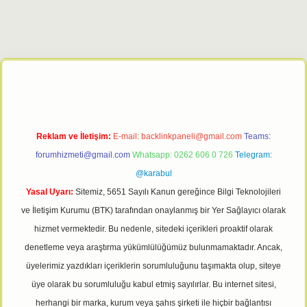
giriş adresi
tulipbett.net
Reklam ve İletişim:
E-mail:
backlinkpaneli@gmail.com
Teams:
forumhizmeti@gmail.com
Whatsapp: 0262 606 0 726
Telegram:
@karabul
Yasal Uyarı:
Sitemiz, 5651 Sayılı Kanun gereğince Bilgi Teknolojileri
ve İletişim Kurumu (BTK) tarafından onaylanmış bir Yer Sağlayıcı olarak
hizmet vermektedir. Bu nedenle, sitedeki içerikleri proaktif olarak
denetleme veya araştırma yükümlülüğümüz bulunmamaktadır. Ancak,
üyelerimiz yazdıkları içeriklerin sorumluluğunu taşımakta olup, siteye
üye olarak bu sorumluluğu kabul etmiş sayılırlar. Bu internet sitesi,
herhangi bir marka, kurum veya şahıs şirketi ile hiçbir bağlantısı