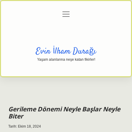
menüyü
Anasayfa
Gizlilik Politikası
Yasal Uyarı
aç
Hakkımızda
Evin İlham Durağı
Yaşam alanlarına neşe katan fikirler!
Gerileme Dönemi Neyle Başlar Neyle
Biter
Tarih: Ekim 18, 2024