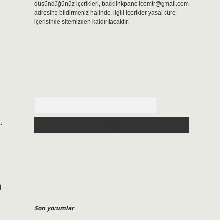
düşündüğünüz içerikleri,
backlinkpanelicomtr@gmail.com
adresine bildirmeniz halinde, ilgili içerikler yasal süre
içerisinde sitemizden kaldırılacaktır.
Arama
.
i
Son yorumlar