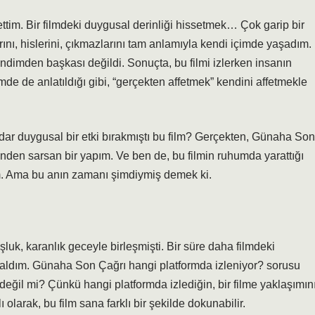
ettim. Bir filmdeki duygusal derinliği hissetmek… Çok garip bir
ını, hislerini, çıkmazlarını tam anlamıyla kendi içimde yaşadım.
endimden başkası değildi. Sonuçta, bu filmi izlerken insanın
mde de anlatıldığı gibi, “gerçekten affetmek” kendini affetmekle
adar duygusal bir etki bırakmıştı bu film? Gerçekten, Günaha Son
rinden sarsan bir yapım. Ve ben de, bu filmin ruhumda yarattığı
. Ama bu anın zamanı şimdiymiş demek ki.
uk, karanlık geceyle birleşmişti. Bir süre daha filmdeki
 kaldım. Günaha Son Çağrı hangi platformda izleniyor? sorusu
eğil mi? Çünkü hangi platformda izlediğin, bir filme yaklaşımın
olarak, bu film sana farklı bir şekilde dokunabilir.