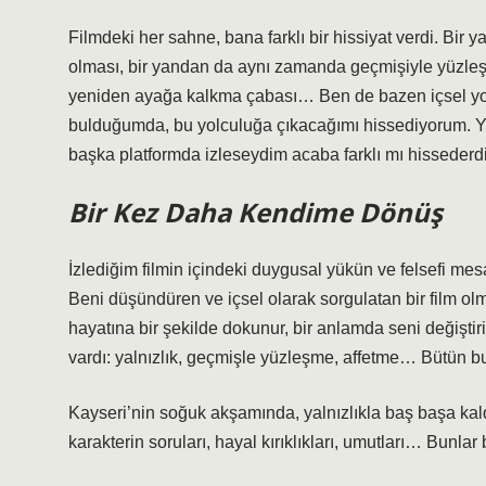
Filmdeki her sahne, bana farklı bir hissiyat verdi. Bir
olması, bir yandan da aynı zamanda geçmişiyle yüzle
yeniden ayağa kalkma çabası… Ben de bazen içsel yo
bulduğumda, bu yolculuğa çıkacağımı hissediyorum. Yav
başka platformda izleseydim acaba farklı mı hissed
Bir Kez Daha Kendime Dönüş
İzlediğim filmin içindeki duygusal yükün ve felsefi mesa
Beni düşündüren ve içsel olarak sorgulatan bir film ol
hayatına bir şekilde dokunur, bir anlamda seni değiştiri
vardı: yalnızlık, geçmişle yüzleşme, affetme… Bütün bu
Kayseri’nin soğuk akşamında, yalnızlıkla baş başa kald
karakterin soruları, hayal kırıklıkları, umutları… Bunla