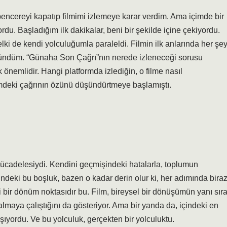
 pencereyi kapatıp filmimi izlemeye karar verdim. Ama içimde bir
ordu. Başladığım ilk dakikalar, beni bir şekilde içine çekiyordu.
lki de kendi yolculuğumla paraleldi. Filmin ilk anlarında her şe
 düşündüm. “Günaha Son Çağrı”nın nerede izleneceği sorusu
 önemlidir. Hangi platformda izlediğin, o filme nasıl
filmdeki çağrının özünü düşündürtmeye başlamıştı.
 mücadelesiydi. Kendini geçmişindeki hatalarla, toplumun
çindeki bu boşluk, bazen o kadar derin olur ki, her adımında bira
 bir dönüm noktasıdır bu. Film, bireysel bir dönüşümün yanı sıra
almaya çalıştığını da gösteriyor. Ama bir yanda da, içindeki en
ordu. Ve bu yolculuk, gerçekten bir yolculuktu.