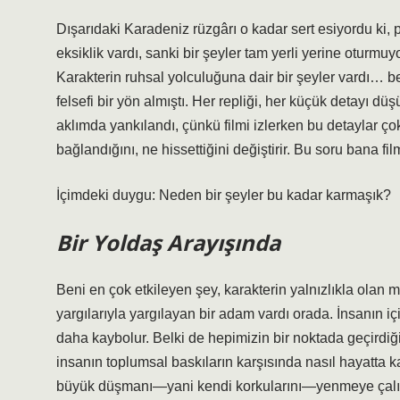
Dışarıdaki Karadeniz rüzgârı o kadar sert esiyordu ki,
eksiklik vardı, sanki bir şeyler tam yerli yerine oturmuy
Karakterin ruhsal yolculuğuna dair bir şeyler vardı… be
felsefi bir yön almıştı. Her repliği, her küçük detayı
aklımda yankılandı, çünkü filmi izlerken bu detaylar çok
bağlandığını, ne hissettiğini değiştirir. Bu soru bana 
İçimdeki duygu: Neden bir şeyler bu kadar karmaşık?
Bir Yoldaş Arayışında
Beni en çok etkileyen şey, karakterin yalnızlıkla olan
yargılarıyla yargılayan bir adam vardı orada. İnsanın i
daha kaybolur. Belki de hepimizin bir noktada geçirdiği
insanın toplumsal baskıların karşısında nasıl hayatta k
büyük düşmanı—yani kendi korkularını—yenmeye çalışıy