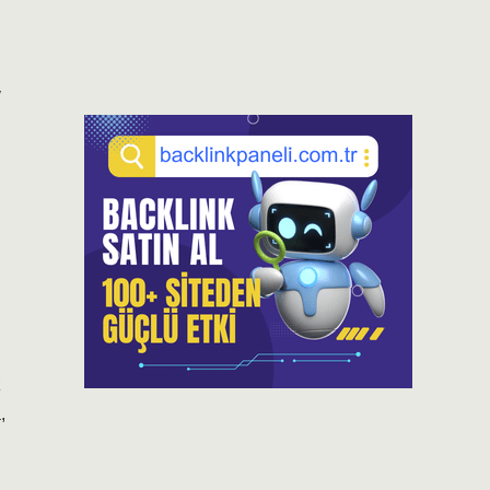
y
z
,