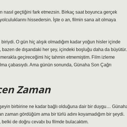
nın nasıl geçtiğini fark etmezsin. Birkaç saat boyunca gerçek
yolculuklarını hissedersin. İşte o an, filmin sana ait olmaya
iriydi. O gün hiç alışık olmadığım kadar yoğun hisler içinde
r, bazen de dışarıdaki her şey, içindeki boşluğu daha da büyütür.
a merakla geçireceğimi hiç tahmin etmemiştim. Film izleme
mi bulma çabasıydı. Ama günün sonunda, Günaha Son Çağrı
eçen Zaman
r şeyin birbirine ne kadar bağlı olduğuna dair bir duygu… Günah
an zaman gördüğüm ama bir türlü adını koyamadığım bir şeydi.
belki de doğru cevabı bu filmde bulacaktım.