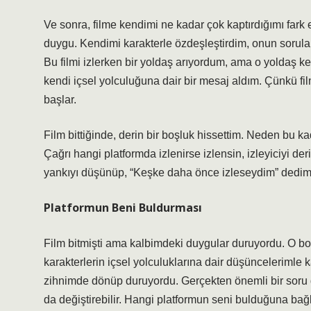
Ve sonra, filme kendimi ne kadar çok kaptırdığımı fark 
duygu. Kendimi karakterle özdeşleştirdim, onun sorular
Bu filmi izlerken bir yoldaş arıyordum, ama o yoldaş k
kendi içsel yolculuğuna dair bir mesaj aldım. Çünkü fil
başlar.
Film bittiğinde, derin bir boşluk hissettim. Neden bu k
Çağrı hangi platformda izlenirse izlensin, izleyiciyi de
yankıyı düşünüp, “Keşke daha önce izleseydim” dedim
Platformun Beni Buldurması
Film bitmişti ama kalbimdeki duygular duruyordu. O boşl
karakterlerin içsel yolculuklarına dair düşüncelerimle
zihnimde dönüp duruyordu. Gerçekten önemli bir soru d
da değiştirebilir. Hangi platformun seni bulduğuna bağlı 