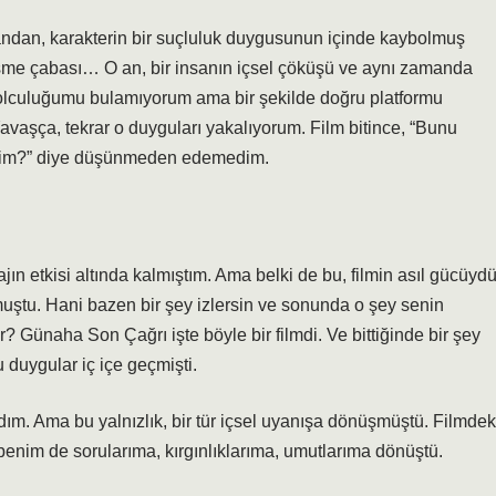
 yandan, karakterin bir suçluluk duygusunun içinde kaybolmuş
şme çabası… O an, bir insanın içsel çöküşü ve aynı zamanda
lculuğumu bulamıyorum ama bir şekilde doğru platformu
aşça, tekrar o duyguları yakalıyorum. Film bitince, “Bunu
erdim?” diye düşünmeden edemedim.
jın etkisi altında kalmıştım. Ama belki de bu, filmin asıl gücüydü
muştu. Hani bazen bir şey izlersin ve sonunda o şey senin
r? Günaha Son Çağrı işte böyle bir filmdi. Ve bittiğinde bir şey
 duygular iç içe geçmişti.
ım. Ama bu yalnızlık, bir tür içsel uyanışa dönüşmüştü. Filmdek
r benim de sorularıma, kırgınlıklarıma, umutlarıma dönüştü.