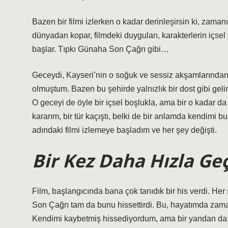
Bazen bir filmi izlerken o kadar derinleşirsin ki, zama
dünyadan kopar, filmdeki duyguları, karakterlerin içsel 
başlar. Tıpkı Günaha Son Çağrı gibi…
Geceydi, Kayseri’nin o soğuk ve sessiz akşamlarından b
olmuştum. Bazen bu şehirde yalnızlık bir dost gibi geli
O geceyi de öyle bir içsel boşlukla, ama bir o kadar d
kararım, bir tür kaçıştı, belki de bir anlamda kendi
adındaki filmi izlemeye başladım ve her şey değişti.
Bir Kez Daha Hızla G
Film, başlangıcında bana çok tanıdık bir his verdi. He
Son Çağrı tam da bunu hissettirdi. Bu, hayatımda zam
Kendimi kaybetmiş hissediyordum, ama bir yandan da, 