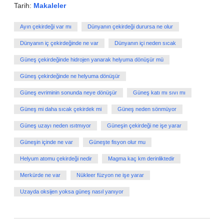
Tarih:
Makaleler
Ayın çekirdeği var mı
Dünyanın çekirdeği durursa ne olur
Dünyanın iç çekirdeğinde ne var
Dünyanın içi neden sıcak
Güneş çekirdeğinde hidrojen yanarak helyuma dönüşür mü
Güneş çekirdeğinde ne helyuma dönüşür
Güneş evriminin sonunda neye dönüşür
Güneş katı mı sıvı mı
Güneş mi daha sıcak çekirdek mi
Güneş neden sönmüyor
Güneş uzayı neden ısıtmıyor
Güneşin çekirdeği ne işe yarar
Güneşin içinde ne var
Güneşte fisyon olur mu
Helyum atomu çekirdeği nedir
Magma kaç km derinliktedir
Merkürde ne var
Nükleer füzyon ne işe yarar
Uzayda oksijen yoksa güneş nasıl yanıyor