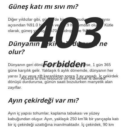
Güneş katı mı sıvı mı?
403
Diğer yıldızlar gibi, güneş de bir gaz topudur. Atom sayısı
açısından %91.0 hidrojen ve %8.9 helyumdan oluşur. Kütle
olarak, güneş yaklaşık %70.6 hidrojen ve %27’dir.
Dünyanın çekirdeği durursa ne
olur?
Forbidden
Dünyanın geri dönüşü tam olarak sona ererse, 1 gün 365
güne karşılık gelir. Yaklaşık 6 aylık dönemde, dünyanın her
yarısı 3 ay veya zift karanlıktan sonra 3 ay yaşadı. İç çekirdek
Access to this resource on the server is denied!
dönüşü durdurursa, günün saati bozulurken manyetik alan
zayıflar.
Ayın çekirdeği var mı?
Ayın iç yapısı tohumlar, kaplama tabakası ve yüzey
kabuğundan oluşur. Ayın, yaklaşık 250 km’lik bir yarıçapla katı
bir iç çekirdeği uzattığına inanılmaktadır. İç çekirdek, 90 km