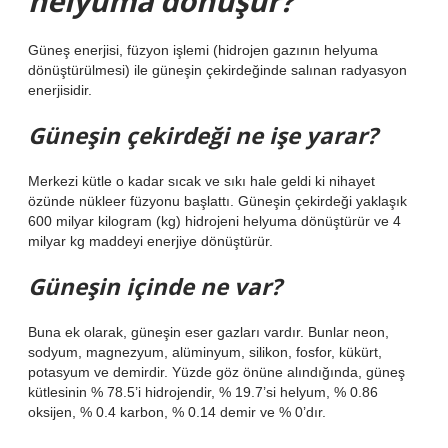
helyuma dönüşür?
Güneş enerjisi, füzyon işlemi (hidrojen gazının helyuma
dönüştürülmesi) ile güneşin çekirdeğinde salınan radyasyon
enerjisidir.
Güneşin çekirdeği ne işe yarar?
Merkezi kütle o kadar sıcak ve sıkı hale geldi ki nihayet
özünde nükleer füzyonu başlattı. Güneşin çekirdeği yaklaşık
600 milyar kilogram (kg) hidrojeni helyuma dönüştürür ve 4
milyar kg maddeyi enerjiye dönüştürür.
Güneşin içinde ne var?
Buna ek olarak, güneşin eser gazları vardır. Bunlar neon,
sodyum, magnezyum, alüminyum, silikon, fosfor, kükürt,
potasyum ve demirdir. Yüzde göz önüne alındığında, güneş
kütlesinin % 78.5’i hidrojendir, % 19.7’si helyum, % 0.86
oksijen, % 0.4 karbon, % 0.14 demir ve % 0’dır.