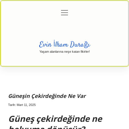
menüyü
Anasayfa
Gizlilik Politikası
Yasal Uyarı
aç
Hakkımızda
Evin İlham Durağı
Yaşam alanlarına neşe katan fikirler!
Güneşin Çekirdeğinde Ne Var
Tarih: Mart 11, 2025
Güneş çekirdeğinde ne