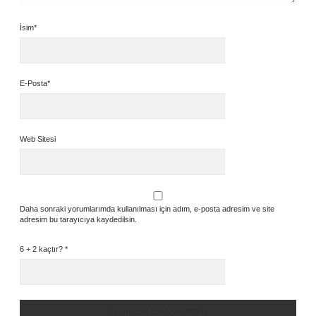
İsim*
E-Posta*
Web Sitesi
Daha sonraki yorumlarımda kullanılması için adım, e-posta adresim ve site
adresim bu tarayıcıya kaydedilsin.
6 + 2 kaçtır?
*