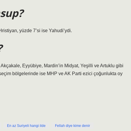
nsup?
ristiyan, yüzde 7’si ise Yahudi’ydi.
?
Akçakale, Eyyübiye, Mardin’in Midyat, Yeşilli ve Artuklu gibi
seçim bölgelerinde ise MHP ve AK Parti ezici çoğunlukta oy
En az Suriyeli hangi ilde
Fellah diye kime denir