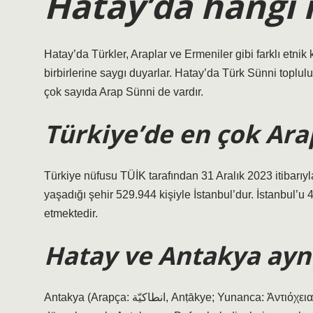
Hatay’da hangi ı
Hatay’da Türkler, Araplar ve Ermeniler gibi farklı etnik
birbirlerine saygı duyarlar. Hatay’da Türk Sünni toplul
çok sayıda Arap Sünni de vardır.
Türkiye’de en çok Ara
Türkiye nüfusu TÜİK tarafından 31 Aralık 2023 itibarıyla
yaşadığı şehir 529.944 kişiyle İstanbul’dur. İstanbul’u
etmektedir.
Hatay ve Antakya ayn
Antakya (Arapça: انطاكيّة, Anṭākye; Yunanca: Ἀντιόχεια, Antiohia) Hatay ilinin en kalabalık ilçesi ve merkezidir. Yeni