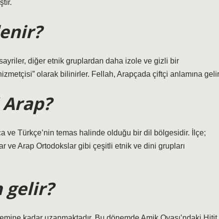
tır.
enir?
iler, diğer etnik gruplardan daha izole ve gizli bir
zmetçisi” olarak bilinirler. Fellah, Arapçada çiftçi anlamına gelir
i Arap?
a ve Türkçe’nin temas halinde olduğu bir dil bölgesidir. İlçe;
r ve Arap Ortodokslar gibi çeşitli etnik ve dini grupları
gelir?
dönemine kadar uzanmaktadır. Bu dönemde Amik Ovası’ndaki Hitit