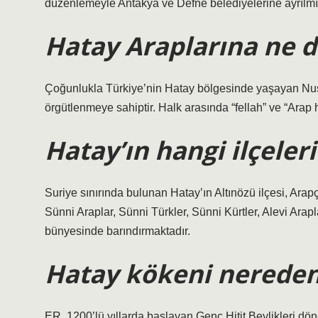
düzenlemeyle Antakya ve Defne belediyelerine ayrılmış
Hatay Araplarına ne d
Çoğunlukla Türkiye’nin Hatay bölgesinde yaşayan Nusayr
örgütlenmeye sahiptir. Halk arasında “fellah” ve “Arap hi
Hatay’ın hangi ilçeler
Suriye sınırında bulunan Hatay’ın Altınözü ilçesi, Arapç
Sünni Araplar, Sünni Türkler, Sünni Kürtler, Alevi Arapla
bünyesinde barındırmaktadır.
Hatay kökeni nereden 
ER. 1200’lü yıllarda başlayan Genç Hitit Beylikleri 