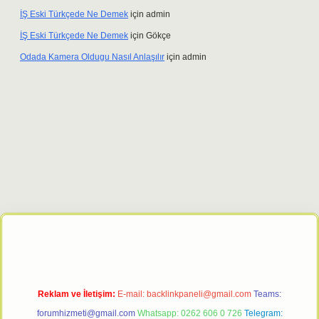
İŞ Eski Türkçede Ne Demek
için
admin
İŞ Eski Türkçede Ne Demek
için
Gökçe
Odada Kamera Oldugu Nasıl Anlaşılır
için
admin
t giriş adresi
tulipbett.net
Reklam ve İletişim:
E-mail:
backlinkpaneli@gmail.com
Teams:
forumhizmeti@gmail.com
Whatsapp: 0262 606 0 726
Telegram: