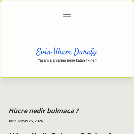
menüyü
Anasayfa
Gizlilik Politikası
Yasal Uyarı
aç
Hakkımızda
Evin İlham Durağı
Yaşam alanlarına neşe katan fikirler!
Hücre nedir bulmaca ?
Tarih: Mayıs 25, 2026