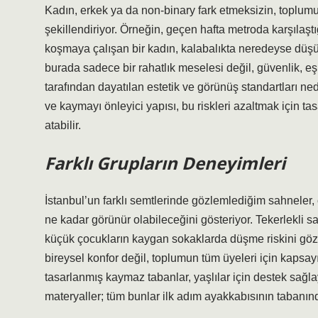
Kadın, erkek ya da non-binary fark etmeksizin, toplumu
şekillendiriyor. Örneğin, geçen hafta metroda karşılaş
koşmaya çalışan bir kadın, kalabalıkta neredeyse düşüy
burada sadece bir rahatlık meselesi değil, güvenlik, eşi
tarafından dayatılan estetik ve görünüş standartları ned
ve kaymayı önleyici yapısı, bu riskleri azaltmak için ta
atabilir.
Farklı Grupların Deneyimleri
İstanbul’un farklı semtlerinde gözlemlediğim sahneler, 
ne kadar görünür olabileceğini gösteriyor. Tekerlekli sa
küçük çocukların kaygan sokaklarda düşme riskini gö
bireysel konfor değil, toplumun tüm üyeleri için kapsayıcı
tasarlanmış kaymaz tabanlar, yaşlılar için destek sağl
materyaller; tüm bunlar ilk adım ayakkabısının tabanın