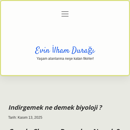
menüyü
Anasayfa
Gizlilik Politikası
Yasal Uyarı
aç
Hakkımızda
Evin İlham Durağı
Yaşam alanlarına neşe katan fikirler!
Indirgemek ne demek biyoloji ?
Tarih: Kasım 13, 2025