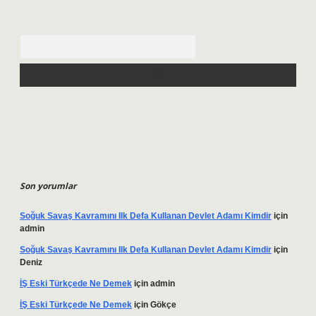
Arama
Son yorumlar
Soğuk Savaş Kavramını Ilk Defa Kullanan Devlet Adamı Kimdir
için
admin
Soğuk Savaş Kavramını Ilk Defa Kullanan Devlet Adamı Kimdir
için
Deniz
İŞ Eski Türkçede Ne Demek
için
admin
İŞ Eski Türkçede Ne Demek
için
Gökçe