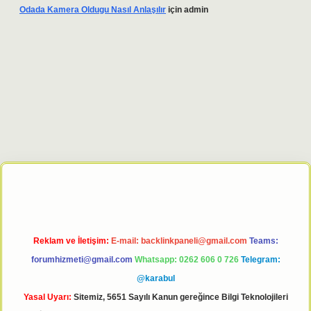
Odada Kamera Oldugu Nasıl Anlaşılır
için
admin
pbett.net
Reklam ve İletişim:
E-mail:
backlinkpaneli@gmail.com
Teams:
forumhizmeti@gmail.com
Whatsapp: 0262 606 0 726
Telegram:
@karabul
Yasal Uyarı:
Sitemiz, 5651 Sayılı Kanun gereğince Bilgi Teknolojileri