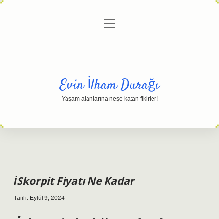
menüyü
Anasayfa
Gizlilik Politikası
Yasal Uyarı
aç
Hakkımızda
Evin İlham Durağı
Yaşam alanlarına neşe katan fikirler!
İSkorpit Fiyatı Ne Kadar
Tarih: Eylül 9, 2024