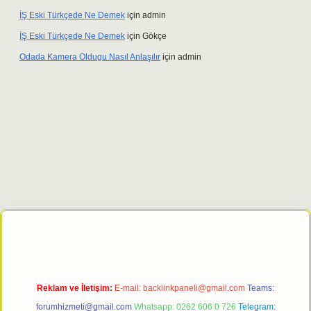
İŞ Eski Türkçede Ne Demek
için
admin
İŞ Eski Türkçede Ne Demek
için
Gökçe
Odada Kamera Oldugu Nasıl Anlaşılır
için
admin
 giriş adresi
tulipbett.net
Reklam ve İletişim:
E-mail:
backlinkpaneli@gmail.com
Teams:
forumhizmeti@gmail.com
Whatsapp: 0262 606 0 726
Telegram: