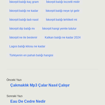
İskorpit balığı kaç gram
İskorpit balığı lezzetli midir
İskorpit balığı ne kadar
İskorpit balığı neye iyi gelir
İskorpit balığı tadı nasıl
İskorpit balığı tehlikeli mi
İskorpit dip balığı mı
İskorpit hangi yemle tutulur
İskorpit ne ile beslenir
Kalkan balığı ne kadar 2024
Lagos balığı kilosu ne kadar
Türkiyenin en pahalı balığı hangisi
Önceki Yazı
Çakmaklık Mp3 Çalar Nasıl Çalışır
Sonraki Yazı
Eau De Cedre Nedir