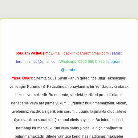
 giriş adresi
tulipbett.net
Reklam ve İletişim:
E-mail:
backlinkpaneli@gmail.com
Teams:
forumhizmeti@gmail.com
Whatsapp: 0262 606 0 726
Telegram:
@karabul
Yasal Uyarı:
Sitemiz, 5651 Sayılı Kanun gereğince Bilgi Teknolojileri
ve İletişim Kurumu (BTK) tarafından onaylanmış bir Yer Sağlayıcı olarak
hizmet vermektedir. Bu nedenle, sitedeki içerikleri proaktif olarak
denetleme veya araştırma yükümlülüğümüz bulunmamaktadır. Ancak,
üyelerimiz yazdıkları içeriklerin sorumluluğunu taşımakta olup, siteye
üye olarak bu sorumluluğu kabul etmiş sayılırlar. Bu internet sitesi,
herhangi bir marka, kurum veya şahıs şirketi ile hiçbir bağlantısı
bulunmamaktadır. Sitede yalnızca kendi hazırladığımız makaleler