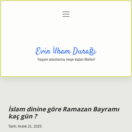
menüyü
Anasayfa
Gizlilik Politikası
Yasal Uyarı
aç
Hakkımızda
Evin İlham Durağı
Yaşam alanlarına neşe katan fikirler!
İslam dinine göre Ramazan Bayramı
kaç gün ?
Tarih: Aralık 31, 2025