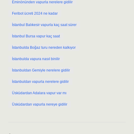
Eminönünden vapurla nerelere gidilir
Feribot ücreti 2024 ne kadar
İstanbul Balıkesir vapurla kaç saat sürer
İstanbul Bursa vapur kaç saat
İstanbulda Boğaz turu nereden kalkıyor
İstanbulda vapura nasıl binilir
İstanbuldan Gemiyle nerelere gidilir
İstanbuldan vapurla nerelere gidilir
Üsküdardan Adalara vapur var mı
Üsküdardan vapurla nereye gidilir