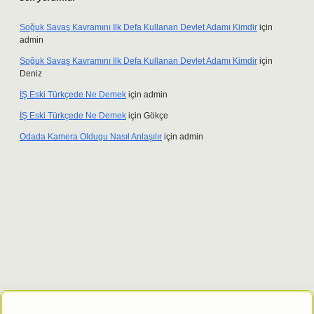
Soğuk Savaş Kavramını Ilk Defa Kullanan Devlet Adamı Kimdir
için
admin
Soğuk Savaş Kavramını Ilk Defa Kullanan Devlet Adamı Kimdir
için
Deniz
İŞ Eski Türkçede Ne Demek
için
admin
İŞ Eski Türkçede Ne Demek
için
Gökçe
Odada Kamera Oldugu Nasıl Anlaşılır
için
admin
riş adresi
tulipbett.net