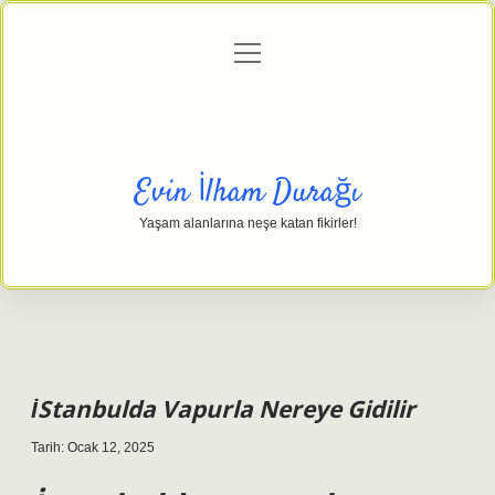
menüyü
Anasayfa
Gizlilik Politikası
Yasal Uyarı
aç
Hakkımızda
Evin İlham Durağı
Yaşam alanlarına neşe katan fikirler!
İStanbulda Vapurla Nereye Gidilir
Tarih: Ocak 12, 2025