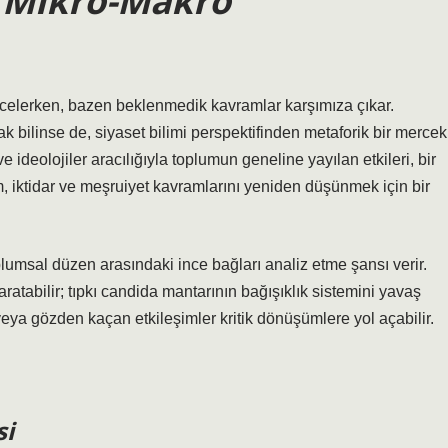
n Mikro-Makro
incelerken, bazen beklenmedik kavramlar karşımıza çıkar.
ak bilinse de, siyaset bilimi perspektifinden metaforik bir mercek
ve ideolojiler aracılığıyla toplumun geneline yayılan etkileri, bir
m, iktidar ve meşruiyet kavramlarını yeniden düşünmek için bir
lumsal düzen arasındaki ince bağları analiz etme şansı verir.
aratabilir; tıpkı candida mantarının bağışıklık sistemini yavaş
eya gözden kaçan etkileşimler kritik dönüşümlere yol açabilir.
si