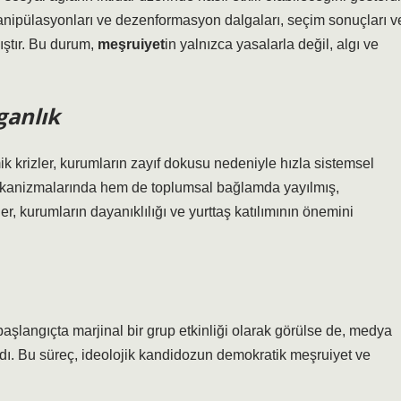
nipülasyonları ve dezenformasyon dalgaları, seçim sonuçları v
ıştır. Bu durum,
meşruiyet
in yalnızca yasalarla değil, algı ve
ganlık
k krizler, kurumların zayıf dokusu nedeniyle hızla sistemsel
mekanizmalarında hem de toplumsal bağlamda yayılmış,
r, kurumların dayanıklılığı ve yurttaş katılımının önemini
başlangıçta marjinal bir grup etkinliği olarak görülse de, medya
andı. Bu süreç, ideolojik kandidozun demokratik meşruiyet ve