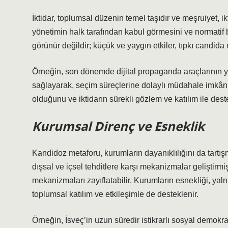
İktidar, toplumsal düzenin temel taşıdır ve meşruiyet, i
yönetimin halk tarafından kabul görmesini ve normatif b
görünür değildir; küçük ve yaygın etkiler, tıpkı candida
Örneğin, son dönemde dijital propaganda araçlarının yü
sağlayarak, seçim süreçlerine dolaylı müdahale imkânı 
olduğunu ve iktidarın sürekli gözlem ve katılım ile dest
Kurumsal Direnç ve Esneklik
Kandidoz metaforu, kurumların dayanıklılığını da tartışmak
dışsal ve içsel tehditlere karşı mekanizmalar geliştirmiş
mekanizmaları zayıflatabilir. Kurumların esnekliği, yal
toplumsal
katılım
ve etkileşimle de desteklenir.
Örneğin, İsveç’in uzun süredir istikrarlı sosyal demokr