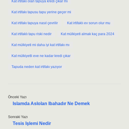
Kat irtifakı olan tapuya kredi çıkar mı
Kat irtifakı tapusu tapu yerine geçer mi
Kat irtifakı tapuya nasıl çevrilir
Kat irtifaklı ev sorun olur mu
Kat irtifaklı tapu riski nedir
Kat mülkiyeti almak kaç para 2024
Kat mülkiyeti mi daha iyi kat irtifakı mı
Kat mülkiyetli eve ne kadar kredi çıkar
Tapuda neden kat irtifakı yazıyor
Önceki Yazı
Islamda Aslolan Ibahadır Ne Demek
Sonraki Yazı
Tesis Işlemi Nedir