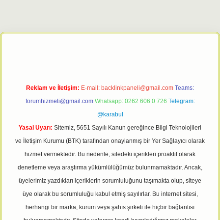
iriş adresi
tulipbett.net
Reklam ve İletişim:
E-mail:
backlinkpaneli@gmail.com
Teams:
forumhizmeti@gmail.com
Whatsapp: 0262 606 0 726
Telegram:
@karabul
Yasal Uyarı:
Sitemiz, 5651 Sayılı Kanun gereğince Bilgi Teknolojileri
ve İletişim Kurumu (BTK) tarafından onaylanmış bir Yer Sağlayıcı olarak
hizmet vermektedir. Bu nedenle, sitedeki içerikleri proaktif olarak
denetleme veya araştırma yükümlülüğümüz bulunmamaktadır. Ancak,
üyelerimiz yazdıkları içeriklerin sorumluluğunu taşımakta olup, siteye
üye olarak bu sorumluluğu kabul etmiş sayılırlar. Bu internet sitesi,
herhangi bir marka, kurum veya şahıs şirketi ile hiçbir bağlantısı