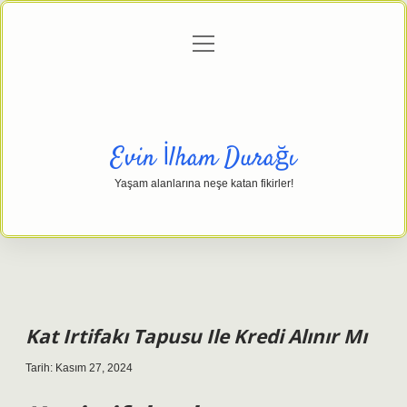
menüyü
Anasayfa
Gizlilik Politikası
Yasal Uyarı
aç
Hakkımızda
Evin İlham Durağı
Yaşam alanlarına neşe katan fikirler!
Kat Irtifakı Tapusu Ile Kredi Alınır Mı
Tarih: Kasım 27, 2024