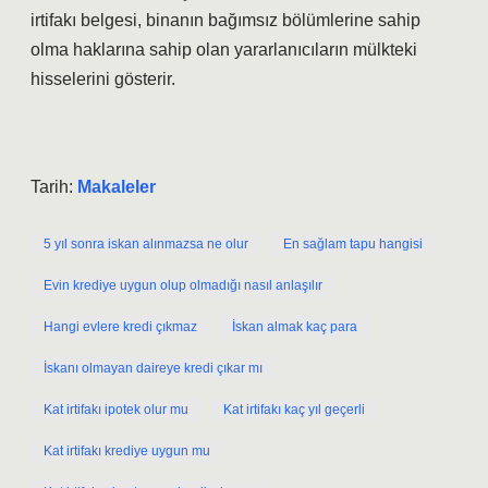
irtifakı belgesi, binanın bağımsız bölümlerine sahip
olma haklarına sahip olan yararlanıcıların mülkteki
hisselerini gösterir.
Tarih:
Makaleler
5 yıl sonra iskan alınmazsa ne olur
En sağlam tapu hangisi
Evin krediye uygun olup olmadığı nasıl anlaşılır
Hangi evlere kredi çıkmaz
İskan almak kaç para
İskanı olmayan daireye kredi çıkar mı
Kat irtifakı ipotek olur mu
Kat irtifakı kaç yıl geçerli
Kat irtifakı krediye uygun mu