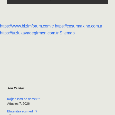
https://www.bizimforum.com.tr
https://cesurmakine.com.tr
https://tuzlukayadegirmen.com.tr
Sitemap
Sidebar
Son Yazılar
Kağan ismi ne demek ?
Ağustos 7, 2026
Blütenitsa sos nedir ?