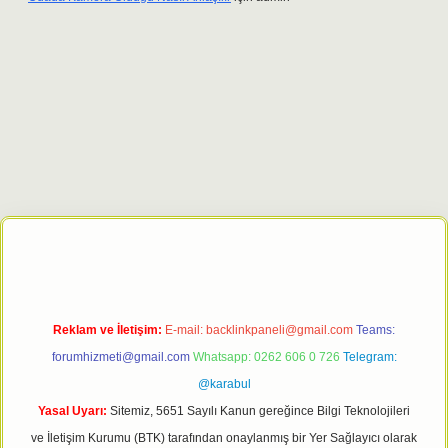
bet giriş adresi
tulipbett.net
Reklam ve İletişim:
E-mail:
backlinkpaneli@gmail.com
Teams:
forumhizmeti@gmail.com
Whatsapp: 0262 606 0 726
Telegram:
@karabul
Yasal Uyarı:
Sitemiz, 5651 Sayılı Kanun gereğince Bilgi Teknolojileri
ve İletişim Kurumu (BTK) tarafından onaylanmış bir Yer Sağlayıcı olarak