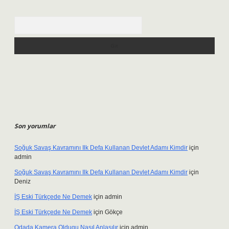
Arama
Son yorumlar
Soğuk Savaş Kavramını Ilk Defa Kullanan Devlet Adamı Kimdir
için
admin
Soğuk Savaş Kavramını Ilk Defa Kullanan Devlet Adamı Kimdir
için
Deniz
İŞ Eski Türkçede Ne Demek
için
admin
İŞ Eski Türkçede Ne Demek
için
Gökçe
Odada Kamera Oldugu Nasıl Anlaşılır
için
admin