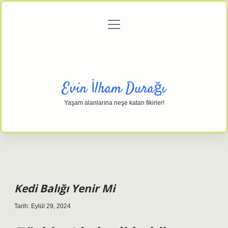
menüyü
Anasayfa
Gizlilik Politikası
Yasal Uyarı
aç
Hakkımızda
Evin İlham Durağı
Yaşam alanlarına neşe katan fikirler!
Kedi Balığı Yenir Mi
Tarih: Eylül 29, 2024