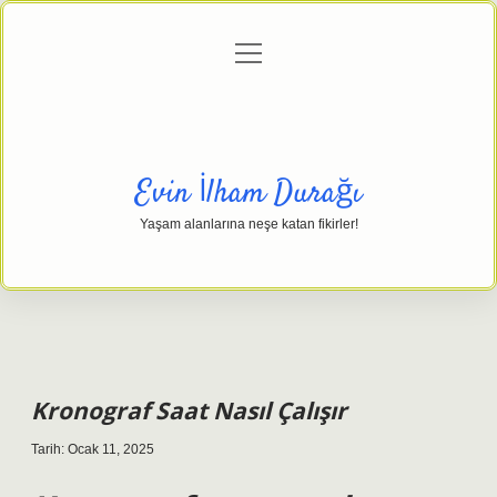
menüyü
Anasayfa
Gizlilik Politikası
Yasal Uyarı
aç
Hakkımızda
Evin İlham Durağı
Yaşam alanlarına neşe katan fikirler!
Kronograf Saat Nasıl Çalışır
Tarih: Ocak 11, 2025