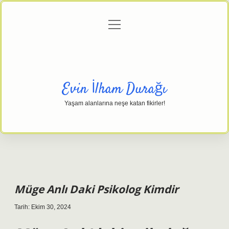
menüyü
Anasayfa
Gizlilik Politikası
Yasal Uyarı
aç
Hakkımızda
Evin İlham Durağı
Yaşam alanlarına neşe katan fikirler!
Müge Anlı Daki Psikolog Kimdir
Tarih: Ekim 30, 2024