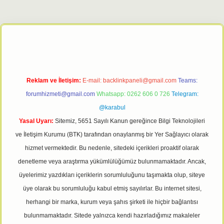
 giriş adresi
tulipbett.net
Reklam ve İletişim:
E-mail:
backlinkpaneli@gmail.com
Teams:
forumhizmeti@gmail.com
Whatsapp: 0262 606 0 726
Telegram:
@karabul
Yasal Uyarı:
Sitemiz, 5651 Sayılı Kanun gereğince Bilgi Teknolojileri
ve İletişim Kurumu (BTK) tarafından onaylanmış bir Yer Sağlayıcı olarak
hizmet vermektedir. Bu nedenle, sitedeki içerikleri proaktif olarak
denetleme veya araştırma yükümlülüğümüz bulunmamaktadır. Ancak,
üyelerimiz yazdıkları içeriklerin sorumluluğunu taşımakta olup, siteye
üye olarak bu sorumluluğu kabul etmiş sayılırlar. Bu internet sitesi,
herhangi bir marka, kurum veya şahıs şirketi ile hiçbir bağlantısı
bulunmamaktadır. Sitede yalnızca kendi hazırladığımız makaleler