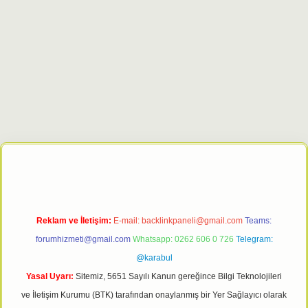
t giriş adresi
tulipbett.net
Reklam ve İletişim:
E-mail:
backlinkpaneli@gmail.com
Teams:
forumhizmeti@gmail.com
Whatsapp: 0262 606 0 726
Telegram:
@karabul
Yasal Uyarı:
Sitemiz, 5651 Sayılı Kanun gereğince Bilgi Teknolojileri
ve İletişim Kurumu (BTK) tarafından onaylanmış bir Yer Sağlayıcı olarak