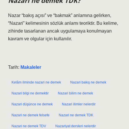
Nazari ne demek TDK?
Nazar “bakış açısı” ve “bakmak” anlamına gelirken,
“Nazari” kelimesinin sözlük anlamı teoriktir. Bu kelime,
zihinde tasarlanan ancak uygulamaya konulmayan
kavram ve olgular için kullanılır.
Tarih:
Makaleler
Kelâm ilminde nazari ne demek
Nazari bakış ne demek
Nazari bilgi ne demektir
Nazari bilim ne demek
Nazari düşünce ne demek
Nazari ilimler nelerdir
Nazari ne demek felsefe
Nazari ne demek TDK
Nazari ne demek TDV
Nazariyat dersleri nelerdir