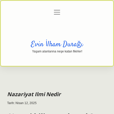
menüyü
Anasayfa
Gizlilik Politikası
Yasal Uyarı
aç
Hakkımızda
Evin İlham Durağı
Yaşam alanlarına neşe katan fikirler!
Nazariyat Ilmi Nedir
Tarih: Nisan 12, 2025