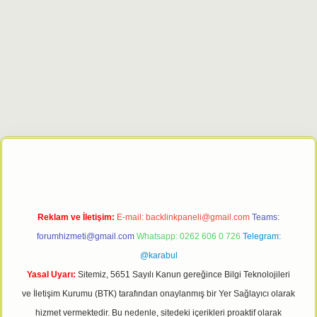
t
Reklam ve İletişim:
E-mail:
backlinkpaneli@gmail.com
Teams:
forumhizmeti@gmail.com
Whatsapp: 0262 606 0 726
Telegram:
@karabul
Yasal Uyarı:
Sitemiz, 5651 Sayılı Kanun gereğince Bilgi Teknolojileri
ve İletişim Kurumu (BTK) tarafından onaylanmış bir Yer Sağlayıcı olarak
hizmet vermektedir. Bu nedenle, sitedeki içerikleri proaktif olarak