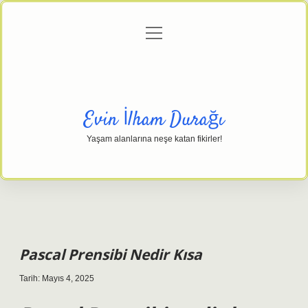
menüyü
Anasayfa
Gizlilik Politikası
Yasal Uyarı
aç
Hakkımızda
Evin İlham Durağı
Yaşam alanlarına neşe katan fikirler!
Pascal Prensibi Nedir Kısa
Tarih: Mayıs 4, 2025