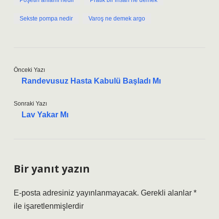
Poşetin anlamı nedir
Pratik bir insan ne demek
Sekste pompa nedir
Varoş ne demek argo
Önceki Yazı
Randevusuz Hasta Kabulü Başladı Mı
Sonraki Yazı
Lav Yakar Mı
Bir yanıt yazın
E-posta adresiniz yayınlanmayacak.
Gerekli alanlar
*
ile işaretlenmişlerdir