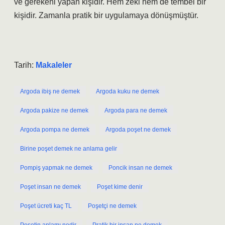
ve gerekeni yapan kişidir. Hem zeki hem de tembel bir
kişidir. Zamanla pratik bir uygulamaya dönüşmüştür.
Tarih:
Makaleler
Argoda ibiş ne demek
Argoda kuku ne demek
Argoda pakize ne demek
Argoda para ne demek
Argoda pompa ne demek
Argoda poşet ne demek
Birine poşet demek ne anlama gelir
Pompiş yapmak ne demek
Poncik insan ne demek
Poşet insan ne demek
Poşet kime denir
Poşet ücreti kaç TL
Poşetçi ne demek