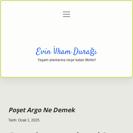
menüyü
Anasayfa
Gizlilik Politikası
Yasal Uyarı
aç
Hakkımızda
Evin İlham Durağı
Yaşam alanlarına neşe katan fikirler!
Poşet Argo Ne Demek
Tarih: Ocak 1, 2025