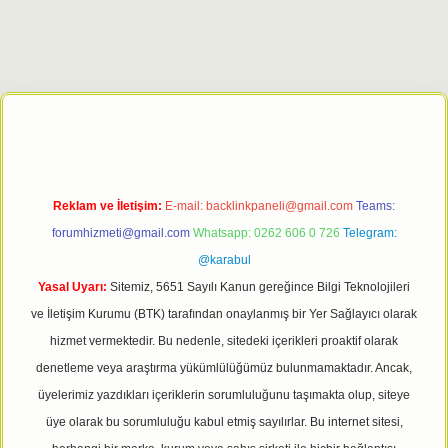
giriş adresi
tulipbett.net
Reklam ve İletişim:
E-mail:
backlinkpaneli@gmail.com
Teams:
forumhizmeti@gmail.com
Whatsapp: 0262 606 0 726
Telegram:
@karabul
Yasal Uyarı:
Sitemiz, 5651 Sayılı Kanun gereğince Bilgi Teknolojileri
ve İletişim Kurumu (BTK) tarafından onaylanmış bir Yer Sağlayıcı olarak
hizmet vermektedir. Bu nedenle, sitedeki içerikleri proaktif olarak
denetleme veya araştırma yükümlülüğümüz bulunmamaktadır. Ancak,
üyelerimiz yazdıkları içeriklerin sorumluluğunu taşımakta olup, siteye
üye olarak bu sorumluluğu kabul etmiş sayılırlar. Bu internet sitesi,