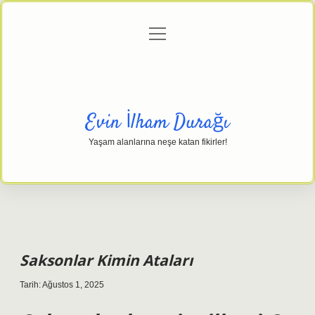
menüyü
Anasayfa
Gizlilik Politikası
Yasal Uyarı
aç
Hakkımızda
Evin İlham Durağı
Yaşam alanlarına neşe katan fikirler!
Saksonlar Kimin Ataları
Tarih: Ağustos 1, 2025