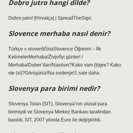
Dobro jutro hangi dilde?
Dobro jutro! [Hırvatça] | SpreadTheSign.
Slovence merhaba nasıl denir?
Türkçe » slovenščinaSlovence Öğrenin – İlk
KelimelerMerhaba!Živjo!İyi günler! /
Merhaba!Dober’dan!Nasılsın?Kako vam (ti)gre? Kako
ste (si)?Görüşürüz!Na svidenje!1 satır daha
Slovenya para birimi nedir?
Slovenya Toları (SIT), Slovenya’nın ulusal para
birimiydi ve Slovenya Merkez Bankası tarafından
basıldı. SIT, 2007 yılında Euro ile değiştirildi.