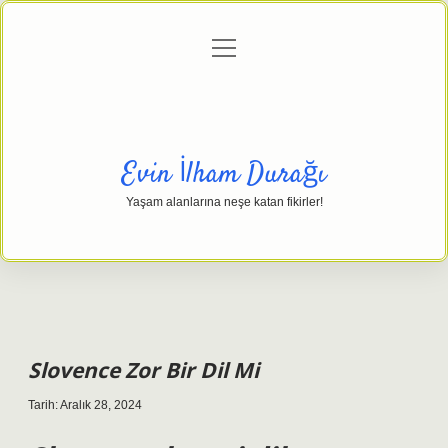
menüyü
Anasayfa
Gizlilik Politikası
Yasal Uyarı
aç
Hakkımızda
Evin İlham Durağı
Yaşam alanlarına neşe katan fikirler!
Slovence Zor Bir Dil Mi
Tarih: Aralık 28, 2024