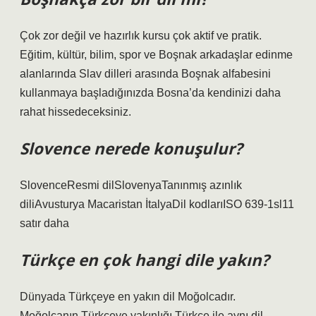
Çok zor değil ve hazırlık kursu çok aktif ve pratik.
Eğitim, kültür, bilim, spor ve Boşnak arkadaşlar edinme
alanlarında Slav dilleri arasında Boşnak alfabesini
kullanmaya başladığınızda Bosna’da kendinizi daha
rahat hissedeceksiniz.
Slovence nerede konuşulur?
SlovenceResmi dilSlovenyaTanınmış azınlık
diliAvusturya Macaristan İtalyaDil kodlarıISO 639-1sl11
satır daha
Türkçe en çok hangi dile yakın?
Dünyada Türkçeye en yakın dil Moğolcadır.
Moğolcanın Türkçeye yakınlığı Türkçe ile aynı dil