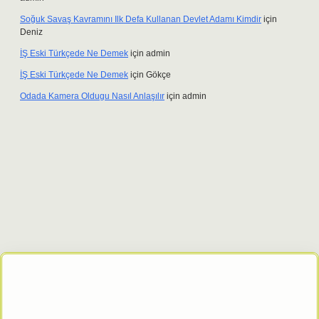
Soğuk Savaş Kavramını Ilk Defa Kullanan Devlet Adamı Kimdir
için
Deniz
İŞ Eski Türkçede Ne Demek
için
admin
İŞ Eski Türkçede Ne Demek
için
Gökçe
Odada Kamera Oldugu Nasıl Anlaşılır
için
admin
bet giriş adresi
tulipbett.net