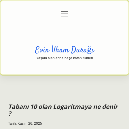
menüyü
Anasayfa
Gizlilik Politikası
Yasal Uyarı
aç
Hakkımızda
Evin İlham Durağı
Yaşam alanlarına neşe katan fikirler!
Tabanı 10 olan Logaritmaya ne denir
?
Tarih: Kasım 26, 2025