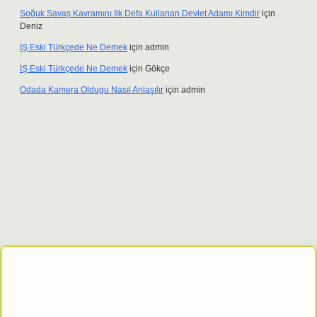
Soğuk Savaş Kavramını Ilk Defa Kullanan Devlet Adamı Kimdir
için
Deniz
İŞ Eski Türkçede Ne Demek
için
admin
İŞ Eski Türkçede Ne Demek
için
Gökçe
Odada Kamera Oldugu Nasıl Anlaşılır
için
admin
et giriş adresi
tulipbett.net