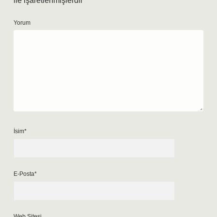
ile işaretlenmişlerdir
Yorum
İsim*
E-Posta*
Web Sitesi