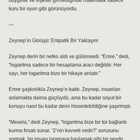
duygular ve ilişkiler girmediğinde matematik sadece
kuru bir oyun gibi görünüyordu.
—
Zeynep’in Görüşü: Empatik Bir Yaklaşım
Zeynep derin bir nefes aldı ve gülümsedi. “Emre,” dedi,
“logaritma sadece bir hesaplama aracı değildir. Her
sayı, her logaritma bize bir hikaye anlatır.”
Emre şaşkınlıkla Zeynep’e baktı. Zeynep, insanları
anlamakta daima güçlüydü, ama bu kadar soyut bir
konuyu nasıl bu kadar derin hissedebildiğine şaşırmıştı.
“Mesela,” dedi Zeynep, “logaritma bize bir tür bağlantı
kurma fırsatı sunar. ‘2’nin kuvveti nedir?’ sorusunu
sormak, bir insanı tanımaya başlamak gibi bir şeydir.