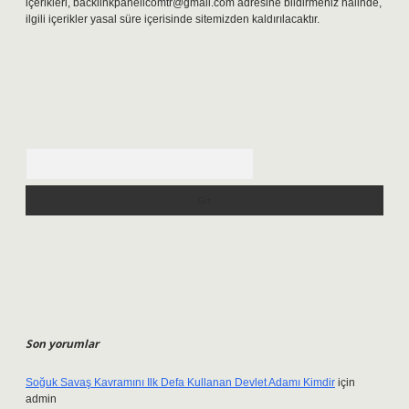
içerikleri,
backlinkpanelicomtr@gmail.com
adresine bildirmeniz halinde,
ilgili içerikler yasal süre içerisinde sitemizden kaldırılacaktır.
Arama
Son yorumlar
Soğuk Savaş Kavramını Ilk Defa Kullanan Devlet Adamı Kimdir
için
admin