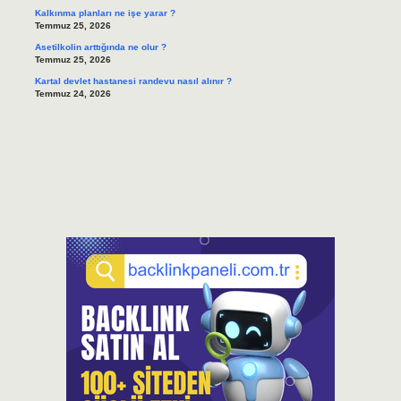
Kalkınma planları ne işe yarar ?
Temmuz 25, 2026
Asetilkolin arttığında ne olur ?
Temmuz 25, 2026
Kartal devlet hastanesi randevu nasıl alınır ?
Temmuz 24, 2026