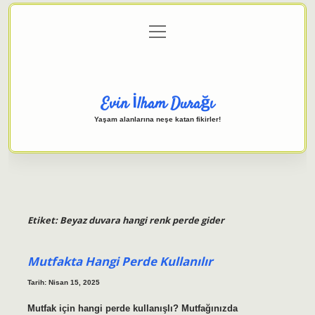
menüyü
Anasayfa
Gizlilik Politikası
Yasal Uyarı
aç
Hakkımızda
Evin İlham Durağı
Yaşam alanlarına neşe katan fikirler!
Etiket:
Beyaz duvara hangi renk perde gider
Mutfakta Hangi Perde Kullanılır
Tarih: Nisan 15, 2025
Mutfak için hangi perde kullanışlı? Mutfağınızda