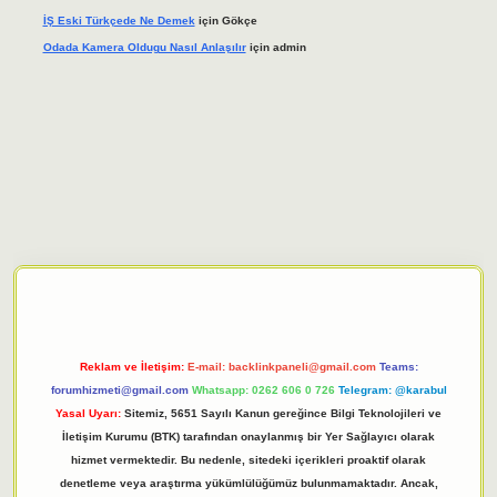
İŞ Eski Türkçede Ne Demek
için
Gökçe
Odada Kamera Oldugu Nasıl Anlaşılır
için
admin
iriş adresi
tulipbett.net
Reklam ve İletişim:
E-mail:
backlinkpaneli@gmail.com
Teams:
forumhizmeti@gmail.com
Whatsapp: 0262 606 0 726
Telegram: @karabul
Yasal Uyarı:
Sitemiz, 5651 Sayılı Kanun gereğince Bilgi Teknolojileri ve
İletişim Kurumu (BTK) tarafından onaylanmış bir Yer Sağlayıcı olarak
hizmet vermektedir. Bu nedenle, sitedeki içerikleri proaktif olarak
denetleme veya araştırma yükümlülüğümüz bulunmamaktadır. Ancak,