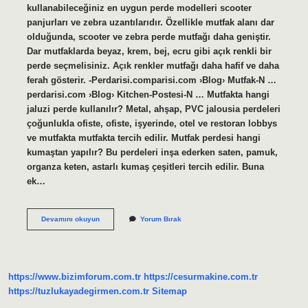
kullanabileceğiniz en uygun perde modelleri scooter
panjurları ve zebra uzantılarıdır. Özellikle mutfak alanı dar
olduğunda, scooter ve zebra perde mutfağı daha geniştir.
Dar mutfaklarda beyaz, krem, bej, ecru gibi açık renkli bir
perde seçmelisiniz. Açık renkler mutfağı daha hafif ve daha
ferah gösterir. -Perdarisi.comparisi.com ›Blog› Mutfak-N …
perdarisi.com ›Blog› Kitchen-Postesi-N … Mutfakta hangi
jaluzi perde kullanılır? Metal, ahşap, PVC jalousia perdeleri
çoğunlukla ofiste, ofiste, işyerinde, otel ve restoran lobbys
ve mutfakta mutfakta tercih edilir. Mutfak perdesi hangi
kumaştan yapılır? Bu perdeleri inşa ederken saten, pamuk,
organza keten, astarlı kumaş çeşitleri tercih edilir. Buna
ek…
Mutfakta
Devamını okuyun
Yorum Bırak
Hangi
Perde
Kullanılır
https://www.bizimforum.com.tr
https://cesurmakine.com.tr
https://tuzlukayadegirmen.com.tr
Sitemap