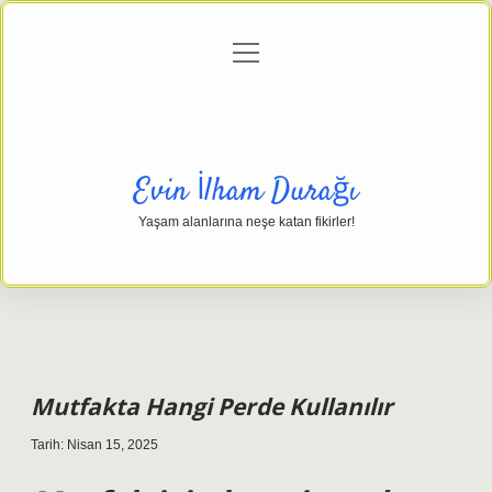
menüyü
Anasayfa
Gizlilik Politikası
Yasal Uyarı
aç
Hakkımızda
Evin İlham Durağı
Yaşam alanlarına neşe katan fikirler!
Mutfakta Hangi Perde Kullanılır
Tarih: Nisan 15, 2025