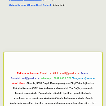
Odada Kamera Oldugu Nasıl Anlaşılır
için
admin
bet giriş adresi
tulipbett.net
Reklam ve İletişim:
E-mail:
backlinkpaneli@gmail.com
Teams:
forumhizmeti@gmail.com
Whatsapp: 0262 606 0 726
Telegram: @karabul
Yasal Uyarı:
Sitemiz, 5651 Sayılı Kanun gereğince Bilgi Teknolojileri ve
İletişim Kurumu (BTK) tarafından onaylanmış bir Yer Sağlayıcı olarak
hizmet vermektedir. Bu nedenle, sitedeki içerikleri proaktif olarak
denetleme veya araştırma yükümlülüğümüz bulunmamaktadır. Ancak,
üyelerimiz yazdıkları içeriklerin sorumluluğunu taşımakta olup, siteye üye