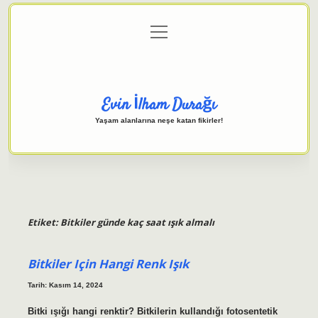
menüyü
Anasayfa
Gizlilik Politikası
Yasal Uyarı
aç
Hakkımızda
Evin İlham Durağı
Yaşam alanlarına neşe katan fikirler!
Etiket:
Bitkiler günde kaç saat ışık almalı
Bitkiler Için Hangi Renk Işık
Tarih: Kasım 14, 2024
Bitki ışığı hangi renktir? Bitkilerin kullandığı fotosentetik