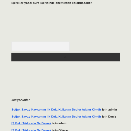
içerikler yasal süre içerisinde sitemizden kaldırılacaktır.
Arama
Son yorumlar
Soğuk Savaş Kavramını Ilk Defa Kullanan Devlet Adamı Kimdir
için
admin
Soğuk Savaş Kavramını Ilk Defa Kullanan Devlet Adamı Kimdir
için
Deniz
İŞ Eski Türkçede Ne Demek
için
admin
İŞ Eski Türkçede Ne Demek
için
Gökçe