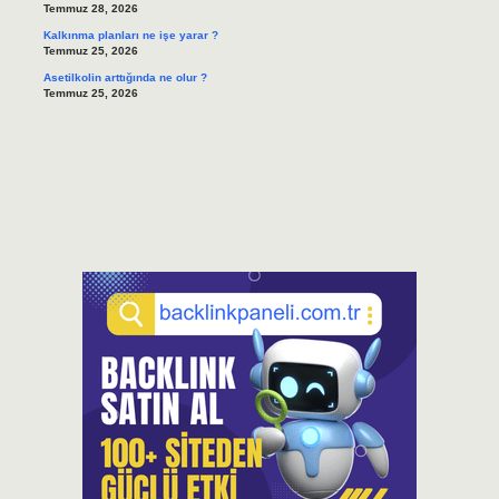
Temmuz 28, 2026
Kalkınma planları ne işe yarar ?
Temmuz 25, 2026
Asetilkolin arttığında ne olur ?
Temmuz 25, 2026