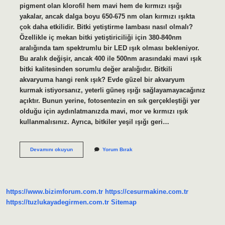
pigment olan klorofil hem mavi hem de kırmızı ışığı
yakalar, ancak dalga boyu 650-675 nm olan kırmızı ışıkta
çok daha etkilidir. Bitki yetiştirme lambası nasıl olmalı?
Özellikle iç mekan bitki yetiştiriciliği için 380-840nm
aralığında tam spektrumlu bir LED ışık olması bekleniyor.
Bu aralık değişir, ancak 400 ile 500nm arasındaki mavi ışık
bitki kalitesinden sorumlu değer aralığıdır. Bitkili
akvaryuma hangi renk ışık? Evde güzel bir akvaryum
kurmak istiyorsanız, yeterli güneş ışığı sağlayamayacağınız
açıktır. Bunun yerine, fotosentezin en sık gerçekleştiği yer
olduğu için aydınlatmanızda mavi, mor ve kırmızı ışık
kullanmalısınız. Ayrıca, bitkiler yeşil ışığı geri…
Bitkiler
Devamını okuyun
Yorum Bırak
Için
Hangi
Renk
Işık
https://www.bizimforum.com.tr
https://cesurmakine.com.tr
https://tuzlukayadegirmen.com.tr
Sitemap