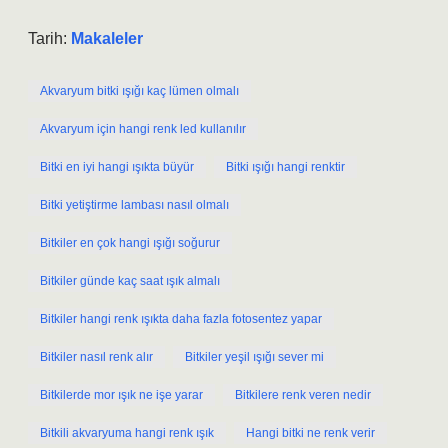
Tarih:
Makaleler
Akvaryum bitki ışığı kaç lümen olmalı
Akvaryum için hangi renk led kullanılır
Bitki en iyi hangi ışıkta büyür
Bitki ışığı hangi renktir
Bitki yetiştirme lambası nasıl olmalı
Bitkiler en çok hangi ışığı soğurur
Bitkiler günde kaç saat ışık almalı
Bitkiler hangi renk ışıkta daha fazla fotosentez yapar
Bitkiler nasıl renk alır
Bitkiler yeşil ışığı sever mi
Bitkilerde mor ışık ne işe yarar
Bitkilere renk veren nedir
Bitkili akvaryuma hangi renk ışık
Hangi bitki ne renk verir