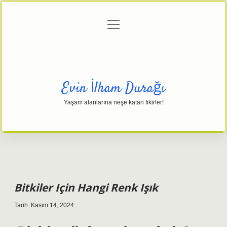
menüyü
Anasayfa
Gizlilik Politikası
Yasal Uyarı
aç
Hakkımızda
Evin İlham Durağı
Yaşam alanlarına neşe katan fikirler!
Bitkiler Için Hangi Renk Işık
Tarih: Kasım 14, 2024