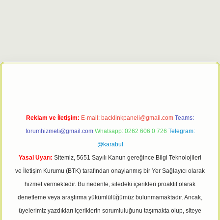
et giriş adresi
tulipbett.net
Reklam ve İletişim:
E-mail:
backlinkpaneli@gmail.com
Teams:
forumhizmeti@gmail.com
Whatsapp: 0262 606 0 726
Telegram:
@karabul
Yasal Uyarı:
Sitemiz, 5651 Sayılı Kanun gereğince Bilgi Teknolojileri
ve İletişim Kurumu (BTK) tarafından onaylanmış bir Yer Sağlayıcı olarak
hizmet vermektedir. Bu nedenle, sitedeki içerikleri proaktif olarak
denetleme veya araştırma yükümlülüğümüz bulunmamaktadır. Ancak,
üyelerimiz yazdıkları içeriklerin sorumluluğunu taşımakta olup, siteye