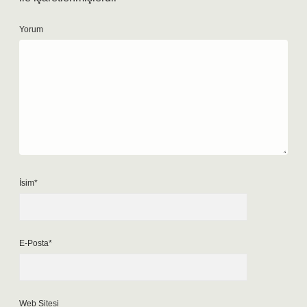
Yorum
İsim*
E-Posta*
Web Sitesi