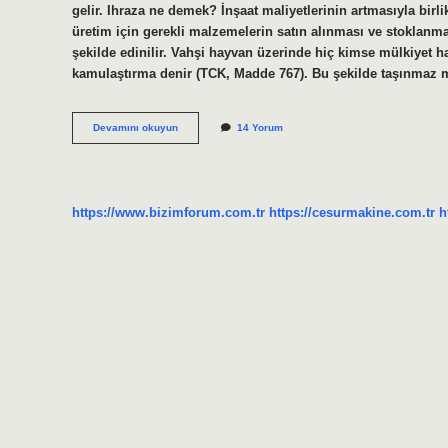
gelir. Ihraza ne demek? İnşaat maliyetlerinin artmasıyla bir
üretim için gerekli malzemelerin satın alınması ve stoklanma
şekilde edinilir. Vahşi hayvan üzerinde hiç kimse mülkiyet h
kamulaştırma denir (TCK, Madde 767). Bu şekilde taşınmaz 
Ihraz
Devamını okuyun
14 Yorum
Hukuk
Ne
Demek
https://www.bizimforum.com.tr
https://cesurmakine.com.tr
h