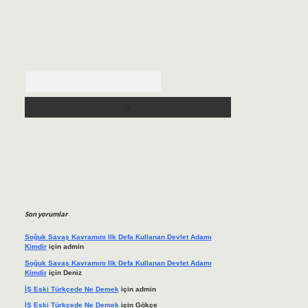
Arama
Son yorumlar
Soğuk Savaş Kavramını Ilk Defa Kullanan Devlet Adamı
Kimdir
için
admin
Soğuk Savaş Kavramını Ilk Defa Kullanan Devlet Adamı
Kimdir
için
Deniz
İŞ Eski Türkçede Ne Demek
için
admin
İŞ Eski Türkçede Ne Demek
için
Gökçe