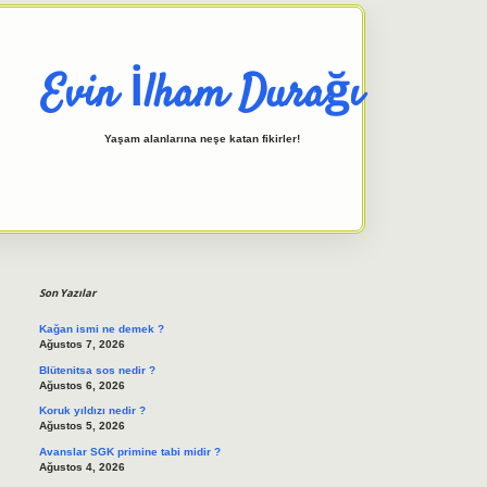
Evin İlham Durağı
Yaşam alanlarına neşe katan fikirler!
Sidebar
elexbet giriş adresi
tulipbett.ne
Son Yazılar
Kağan ismi ne demek ?
Ağustos 7, 2026
Blütenitsa sos nedir ?
Ağustos 6, 2026
Koruk yıldızı nedir ?
Ağustos 5, 2026
Avanslar SGK primine tabi midir ?
Ağustos 4, 2026