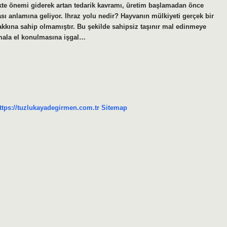
likte önemi giderek artan tedarik kavramı, üretim başlamadan önce
sı anlamına geliyor. Ihraz yolu nedir? Hayvanın mülkiyeti gerçek bir
akkına sahip olmamıştır. Bu şekilde sahipsiz taşınır mal edinmeye
mala el konulmasına işgal…
ttps://tuzlukayadegirmen.com.tr
Sitemap