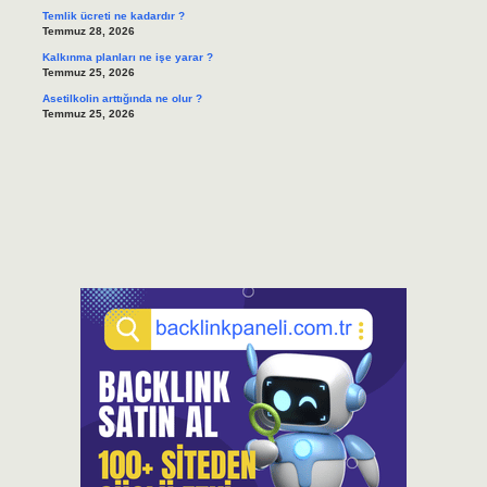
Temlik ücreti ne kadardır ?
Temmuz 28, 2026
Kalkınma planları ne işe yarar ?
Temmuz 25, 2026
Asetilkolin arttığında ne olur ?
Temmuz 25, 2026