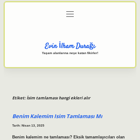
menüyü
Anasayfa
Gizlilik Politikası
Yasal Uyarı
aç
Hakkımızda
Evin İlham Durağı
Yaşam alanlarına neşe katan fikirler!
Etiket:
İsim tamlaması hangi ekleri alır
Benim Kalemim Isim Tamlaması Mı
Tarih: Nisan 13, 2025
Benim kalemim ne tamlaması? Eksik tamamlayıcıları olan