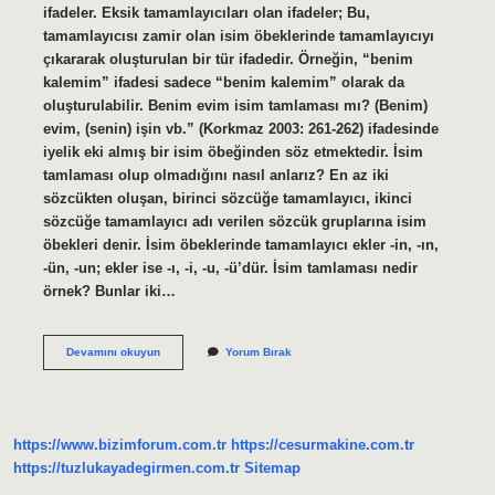
ifadeler. Eksik tamamlayıcıları olan ifadeler; Bu,
tamamlayıcısı zamir olan isim öbeklerinde tamamlayıcıyı
çıkararak oluşturulan bir tür ifadedir. Örneğin, “benim
kalemim” ifadesi sadece “benim kalemim” olarak da
oluşturulabilir. Benim evim isim tamlaması mı? (Benim)
evim, (senin) işin vb.” (Korkmaz 2003: 261-262) ifadesinde
iyelik eki almış bir isim öbeğinden söz etmektedir. İsim
tamlaması olup olmadığını nasıl anlarız? En az iki
sözcükten oluşan, birinci sözcüğe tamamlayıcı, ikinci
sözcüğe tamamlayıcı adı verilen sözcük gruplarına isim
öbekleri denir. İsim öbeklerinde tamamlayıcı ekler -in, -ın,
-ün, -un; ekler ise -ı, -i, -u, -ü’dür. İsim tamlaması nedir
örnek? Bunlar iki…
Benim
Devamını okuyun
Yorum Bırak
Kalemim
Isim
Tamlaması
Mı
https://www.bizimforum.com.tr
https://cesurmakine.com.tr
https://tuzlukayadegirmen.com.tr
Sitemap