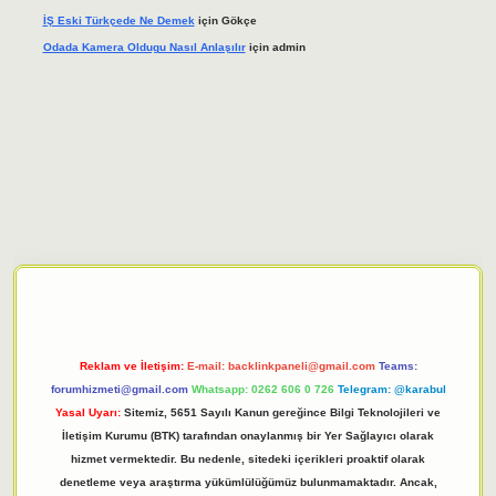
İŞ Eski Türkçede Ne Demek
için
Gökçe
Odada Kamera Oldugu Nasıl Anlaşılır
için
admin
giriş adresi
tulipbett.net
Reklam ve İletişim:
E-mail:
backlinkpaneli@gmail.com
Teams:
forumhizmeti@gmail.com
Whatsapp: 0262 606 0 726
Telegram: @karabul
Yasal Uyarı:
Sitemiz, 5651 Sayılı Kanun gereğince Bilgi Teknolojileri ve
İletişim Kurumu (BTK) tarafından onaylanmış bir Yer Sağlayıcı olarak
hizmet vermektedir. Bu nedenle, sitedeki içerikleri proaktif olarak
denetleme veya araştırma yükümlülüğümüz bulunmamaktadır. Ancak,