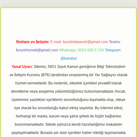
tt.net
Reklam ve İletişim:
E-mail:
backlinkpaneli@gmail.com
Teams:
forumhizmeti@gmail.com
Whatsapp: 0262 606 0 726
Telegram:
@karabul
Yasal Uyarı:
Sitemiz, 5651 Sayılı Kanun gereğince Bilgi Teknolojileri
ve İletişim Kurumu (BTK) tarafından onaylanmış bir Yer Sağlayıcı olarak
hizmet vermektedir. Bu nedenle, sitedeki içerikleri proaktif olarak
denetleme veya araştırma yükümlülüğümüz bulunmamaktadır. Ancak,
üyelerimiz yazdıkları içeriklerin sorumluluğunu taşımakta olup, siteye
üye olarak bu sorumluluğu kabul etmiş sayılırlar. Bu internet sitesi,
herhangi bir marka, kurum veya şahıs şirketi ile hiçbir bağlantısı
bulunmamaktadır. Sitede yalnızca kendi hazırladığımız makaleler
paylaşılmaktadır. Burada yer alan içerikler haber niteliği taşımamakta