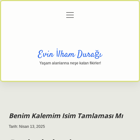
menüyü
Anasayfa
Gizlilik Politikası
Yasal Uyarı
aç
Hakkımızda
Evin İlham Durağı
Yaşam alanlarına neşe katan fikirler!
Benim Kalemim Isim Tamlaması Mı
Tarih: Nisan 13, 2025