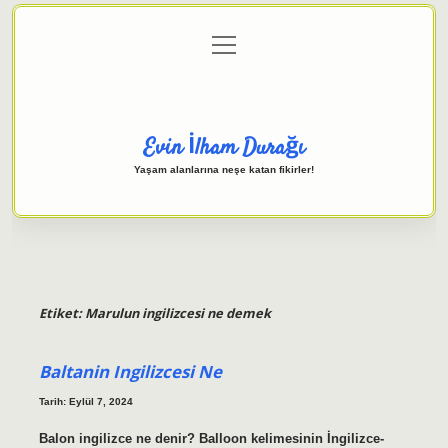
menüyü
Anasayfa
Gizlilik Politikası
Yasal Uyarı
aç
Hakkımızda
Evin İlham Durağı
Yaşam alanlarına neşe katan fikirler!
Etiket:
Marulun ingilizcesi ne demek
Baltanin Ingilizcesi Ne
Tarih: Eylül 7, 2024
Balon ingilizce ne denir? Balloon kelimesinin İngilizce-