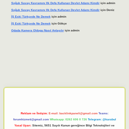
Soğuk Savaş Kavramını Ilk Defa Kullanan Devlet Adamı Kimdir
için
admin
Soğuk Savaş Kavramını Ilk Defa Kullanan Devlet Adamı Kimdir
için
Deniz
İŞ Eski Türkçede Ne Demek
için
admin
İŞ Eski Türkçede Ne Demek
için
Gökçe
Odada Kamera Oldugu Nasıl Anlaşılır
için
admin
giriş adresi
tulipbett.net
Reklam ve İletişim:
E-mail:
backlinkpaneli@gmail.com
Teams:
forumhizmeti@gmail.com
Whatsapp: 0262 606 0 726
Telegram: @karabul
Yasal Uyarı:
Sitemiz, 5651 Sayılı Kanun gereğince Bilgi Teknolojileri ve