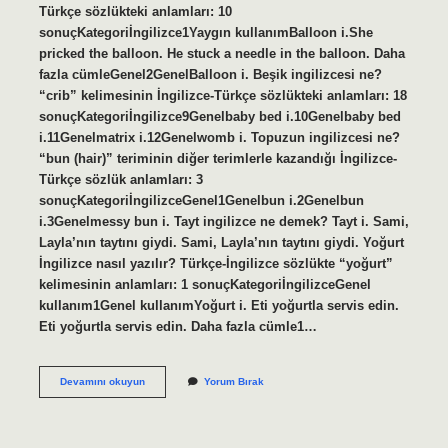
Türkçe sözlükteki anlamları: 10
sonuçKategoriİngilizce1Yaygın kullanımBalloon i.She
pricked the balloon. He stuck a needle in the balloon. Daha
fazla cümleGenel2GenelBalloon i. Beşik ingilizcesi ne?
“crib” kelimesinin İngilizce-Türkçe sözlükteki anlamları: 18
sonuçKategoriİngilizce9Genelbaby bed i.10Genelbaby bed
i.11Genelmatrix i.12Genelwomb i. Topuzun ingilizcesi ne?
“bun (hair)” teriminin diğer terimlerle kazandığı İngilizce-
Türkçe sözlük anlamları: 3
sonuçKategoriİngilizceGenel1Genelbun i.2Genelbun
i.3Genelmessy bun i. Tayt ingilizce ne demek? Tayt i. Sami,
Layla’nın taytını giydi. Sami, Layla’nın taytını giydi. Yoğurt
İngilizce nasıl yazılır? Türkçe-İngilizce sözlükte “yoğurt”
kelimesinin anlamları: 1 sonuçKategoriİngilizceGenel
kullanım1Genel kullanımYoğurt i. Eti yoğurtla servis edin.
Eti yoğurtla servis edin. Daha fazla cümle1…
Baltanin
Devamını okuyun
Yorum Bırak
Ingilizcesi
Ne