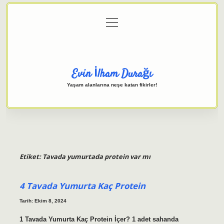
menüyü
Anasayfa
Gizlilik Politikası
Yasal Uyarı
aç
Hakkımızda
Evin İlham Durağı
Yaşam alanlarına neşe katan fikirler!
Etiket:
Tavada yumurtada protein var mı
4 Tavada Yumurta Kaç Protein
Tarih: Ekim 8, 2024
1 Tavada Yumurta Kaç Protein İçer? 1 adet sahanda