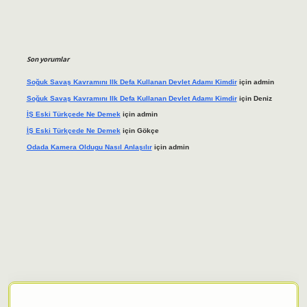
Son yorumlar
Soğuk Savaş Kavramını Ilk Defa Kullanan Devlet Adamı Kimdir
için
admin
Soğuk Savaş Kavramını Ilk Defa Kullanan Devlet Adamı Kimdir
için
Deniz
İŞ Eski Türkçede Ne Demek
için
admin
İŞ Eski Türkçede Ne Demek
için
Gökçe
Odada Kamera Oldugu Nasıl Anlaşılır
için
admin
riş adresi
tulipbett.net