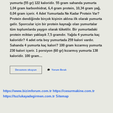
yumurta (55 gr) 122 kaloridir. 55 gram sahanda yumurta
1,04 gram karbonhidrat, 6,4 gram protein, 10,34 gram yağ,
0,04 gram içerir. 4 Adet Yumurtada Ne Kadar Protein Var?
Protein dendiğinde birçok kişinin aklına ilk olarak yumurta
gelir. Sporcular için bir protein kaynağı olan yumurtalar
tüm toplumlarda yaygın olarak tüketilir. Bir yumurtadaki
protein miktarı yaklaşık 7,5 gramdır. Yağda 4 yumurta kaç
kaloridir? 4 adet orta boy yumurtada 259 kalori vardır.
Sahanda 4 yumurta kaç kalori? 100 gram kızarmış yumurta
230 kalori içerir. 1 porsiyon (60 gr) kızarmış yumurta 138
kaloridir. 100 gram…
4
Devamını okuyun
Yorum Bırak
Tavada
Yumurta
Kaç
Protein
https://www.bizimforum.com.tr
https://cesurmakine.com.tr
https://tuzlukayadegirmen.com.tr
Sitemap