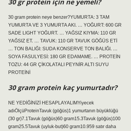
30 gr protein için ne yemeli?
30 gram protein neye benzer?YUMURTA: 3 TAM
YUMURTA VE 3 YUMURTA AKI. … YOĞURT: 600 GR
SADE LIGHT YOĞURT. … YAĞSIZ KIYMA: 110 GR
YAĞSIZ ET. … TAVUK: 110 GR TAVUK GÖĞÜS ETİ
… TON BALIĞI: SUDA KONSERVE TON BALIĞI. …
SOYA FASULYESİ: 180 GR EDAMAME. … PROTEİN
TOZU: 44 GR ÇİKOLATALI PEYNİR ALTI SUYU
PROTEİNİ
30 gram protein kaç yumurtadır?
NE YEDİĞİNİZİ HESAPLAYALIMYiyecek
adıÖlçüProteinTavuk (göğüs)1 yumurtanın büyüklüğü
(30 gr)7.1Tavuk (göğüs)60 gram15.3Tavuk (göğüs)100
gram25.5Tavuk (uyluk-but)60 gram10.959 satır daha