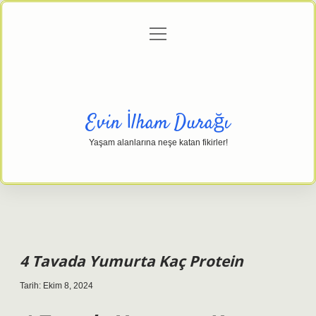
menüyü
Anasayfa
Gizlilik Politikası
Yasal Uyarı
aç
Hakkımızda
Evin İlham Durağı
Yaşam alanlarına neşe katan fikirler!
4 Tavada Yumurta Kaç Protein
Tarih: Ekim 8, 2024