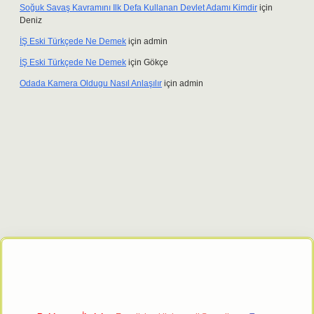
Soğuk Savaş Kavramını Ilk Defa Kullanan Devlet Adamı Kimdir
için
Deniz
İŞ Eski Türkçede Ne Demek
için
admin
İŞ Eski Türkçede Ne Demek
için
Gökçe
Odada Kamera Oldugu Nasıl Anlaşılır
için
admin
 giriş adresi
tulipbett.net