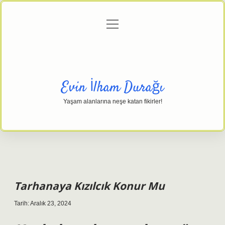
menüyü
Anasayfa
Gizlilik Politikası
Yasal Uyarı
aç
Hakkımızda
Evin İlham Durağı
Yaşam alanlarına neşe katan fikirler!
Tarhanaya Kızılcık Konur Mu
Tarih: Aralık 23, 2024