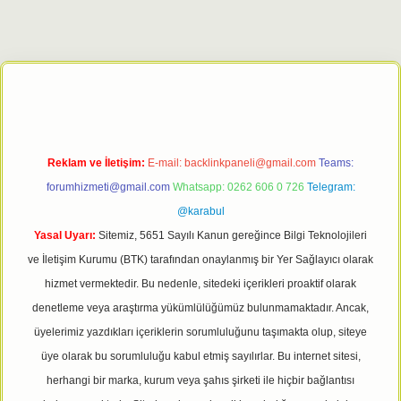
giriş adresi
tulipbett.net
Reklam ve İletişim:
E-mail:
backlinkpaneli@gmail.com
Teams:
forumhizmeti@gmail.com
Whatsapp: 0262 606 0 726
Telegram:
@karabul
Yasal Uyarı:
Sitemiz, 5651 Sayılı Kanun gereğince Bilgi Teknolojileri
ve İletişim Kurumu (BTK) tarafından onaylanmış bir Yer Sağlayıcı olarak
hizmet vermektedir. Bu nedenle, sitedeki içerikleri proaktif olarak
denetleme veya araştırma yükümlülüğümüz bulunmamaktadır. Ancak,
üyelerimiz yazdıkları içeriklerin sorumluluğunu taşımakta olup, siteye
üye olarak bu sorumluluğu kabul etmiş sayılırlar. Bu internet sitesi,
herhangi bir marka, kurum veya şahıs şirketi ile hiçbir bağlantısı