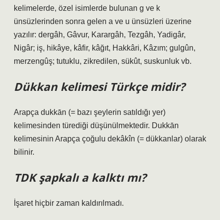
kelimelerde, özel isimlerde bulunan g ve k
ünsüzlerinden sonra gelen a ve u ünsüzleri üzerine
yazılır: dergâh, Gâvur, Karargâh, Tezgâh, Yadigâr,
Nigâr; iş, hikâye, kâfir, kâğıt, Hakkâri, Kâzım; gulgûn,
merzengûş; tutuklu, zikredilen, sükût, suskunluk vb.
Dükkan kelimesi Türkçe midir?
Arapça dukkān (= bazı şeylerin satıldığı yer)
kelimesinden türediği düşünülmektedir. Dukkān
kelimesinin Arapça çoğulu dekâkîn (= dükkanlar) olarak
bilinir.
TDK şapkalı a kalktı mı?
İşaret hiçbir zaman kaldırılmadı.