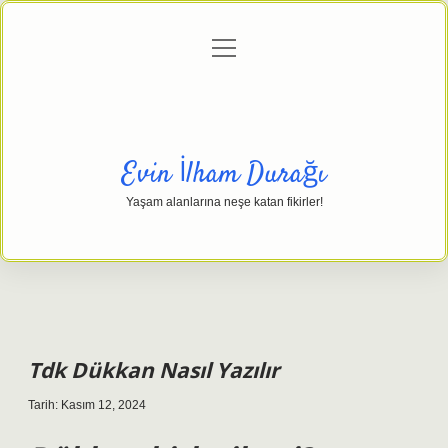
menüyü
Anasayfa
Gizlilik Politikası
Yasal Uyarı
aç
Hakkımızda
Evin İlham Durağı
Yaşam alanlarına neşe katan fikirler!
Tdk Dükkan Nasıl Yazılır
Tarih: Kasım 12, 2024