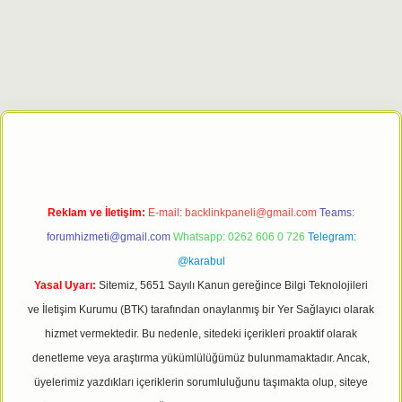
t giriş adresi
tulipbett.net
Reklam ve İletişim:
E-mail:
backlinkpaneli@gmail.com
Teams:
forumhizmeti@gmail.com
Whatsapp: 0262 606 0 726
Telegram:
@karabul
Yasal Uyarı:
Sitemiz, 5651 Sayılı Kanun gereğince Bilgi Teknolojileri
ve İletişim Kurumu (BTK) tarafından onaylanmış bir Yer Sağlayıcı olarak
hizmet vermektedir. Bu nedenle, sitedeki içerikleri proaktif olarak
denetleme veya araştırma yükümlülüğümüz bulunmamaktadır. Ancak,
üyelerimiz yazdıkları içeriklerin sorumluluğunu taşımakta olup, siteye