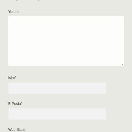
Yorum
İsim*
E-Posta*
Web Sitesi