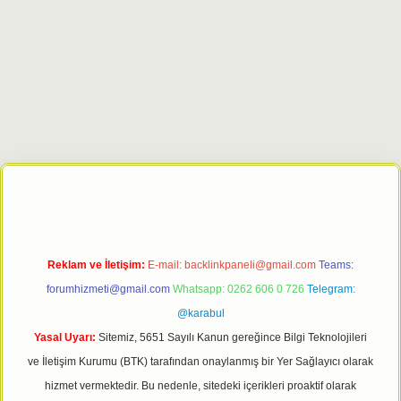
giriş adresi
tulipbett.net
Reklam ve İletişim:
E-mail:
backlinkpaneli@gmail.com
Teams:
forumhizmeti@gmail.com
Whatsapp: 0262 606 0 726
Telegram:
@karabul
Yasal Uyarı:
Sitemiz, 5651 Sayılı Kanun gereğince Bilgi Teknolojileri
ve İletişim Kurumu (BTK) tarafından onaylanmış bir Yer Sağlayıcı olarak
hizmet vermektedir. Bu nedenle, sitedeki içerikleri proaktif olarak