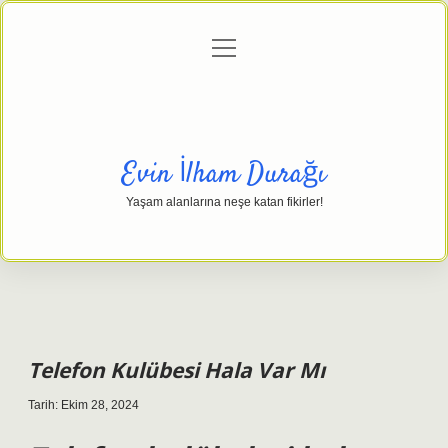
menüyü
Anasayfa
Gizlilik Politikası
Yasal Uyarı
aç
Hakkımızda
Evin İlham Durağı
Yaşam alanlarına neşe katan fikirler!
Telefon Kulübesi Hala Var Mı
Tarih: Ekim 28, 2024