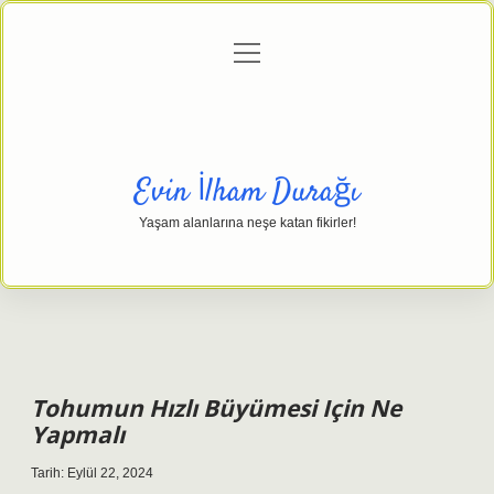
menüyü
Anasayfa
Gizlilik Politikası
Yasal Uyarı
aç
Hakkımızda
Evin İlham Durağı
Yaşam alanlarına neşe katan fikirler!
Tohumun Hızlı Büyümesi Için Ne
Yapmalı
Tarih: Eylül 22, 2024