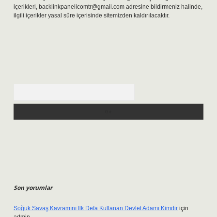
içerikleri,
backlinkpanelicomtr@gmail.com
adresine bildirmeniz halinde,
ilgili içerikler yasal süre içerisinde sitemizden kaldırılacaktır.
Arama
Son yorumlar
Soğuk Savaş Kavramını Ilk Defa Kullanan Devlet Adamı Kimdir
için