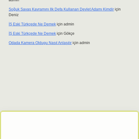
admin
Soğuk Savaş Kavramını Ilk Defa Kullanan Devlet Adamı Kimdir
için
Deniz
İŞ Eski Türkçede Ne Demek
için
admin
İŞ Eski Türkçede Ne Demek
için
Gökçe
Odada Kamera Oldugu Nasıl Anlaşılır
için
admin
esi
tulipbett.net