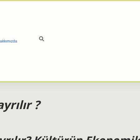
akkımızda
yrılır ?