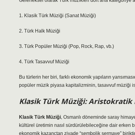
Geleneksel olarak
Türk müzikleri dört ana kategoriye ay
1. Klasik Türk Müziği (Sanat Müziği)
2. Türk Halk Müziği
3. Türk Popüler Müziği (Pop, Rock, Rap, vb.)
4. Türk Tasavvuf Müziği
Bu türlerin her biri, farklı ekonomik yapıların yansımas
popüler müzik piyasa kapitalizminin, tasavvuf müziği i
Klasik Türk Müziği: Aristokratik
Klasik Türk Müziği
, Osmanlı döneminde saray himayesi
kültürel üretimin nasıl sürdürülebileceğine dair erken 
ekonomik kazançtan ziyade “sembolik sermaye” biriktirirl