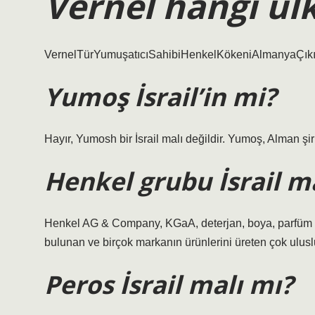
Vernel hangi ül
VernelTürYumuşatıcıSahibiHenkelKökeniAlmanyaÇıkış1
Yumoş İsrail’in mi?
Hayır, Yumosh bir İsrail malı değildir. Yumoş, Alman şir
Henkel grubu İsrail m
Henkel AG & Company, KGaA, deterjan, boya, parfüm vb.
bulunan ve birçok markanın ürünlerini üreten çok uluslu b
Peros İsrail malı mı?