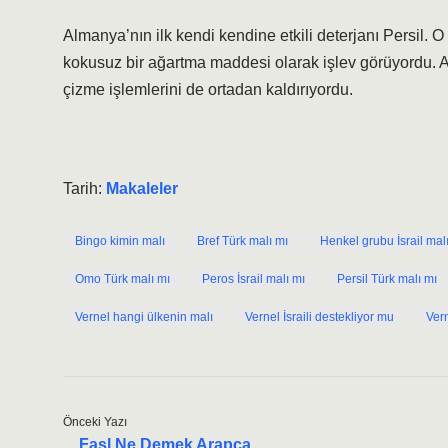
Almanya’nın ilk kendi kendine etkili deterjanı Persil.
kokusuz bir ağartma maddesi olarak işlev görüyordu. 
çizme işlemlerini de ortadan kaldırıyordu.
Tarih:
Makaleler
Bingo kimin malı
Bref Türk malı mı
Henkel grubu İsrail mal
Omo Türk malı mı
Peros İsrail malı mı
Persil Türk malı mı
Vernel hangi ülkenin malı
Vernel İsraili destekliyor mu
Vern
Önceki Yazı
Fasl Ne Demek Arapça