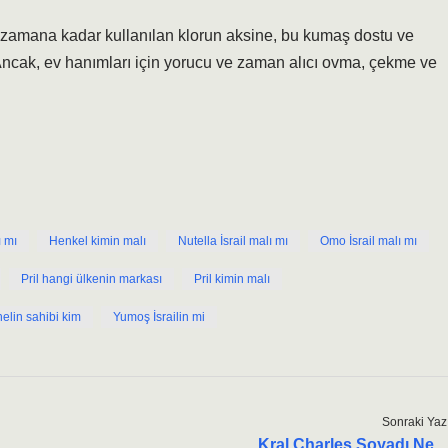
 O zamana kadar kullanılan klorun aksine, bu kumaş dostu ve
Ancak, ev hanımları için yorucu ve zaman alıcı ovma, çekme ve
ı mı
Henkel kimin malı
Nutella İsrail malı mı
Omo İsrail malı mı
Pril hangi ülkenin markası
Pril kimin malı
elin sahibi kim
Yumoş İsrailin mi
Sonraki Yaz
Kral Charles Soyadı Ne