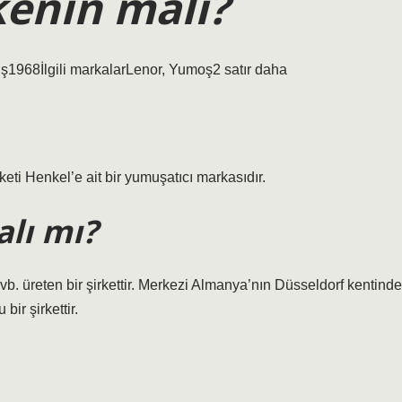
kenin malı?
968İlgili markalarLenor, Yumoş2 satır daha
keti Henkel’e ait bir yumuşatıcı markasıdır.
alı mı?
 üreten bir şirkettir. Merkezi Almanya’nın Düsseldorf kentinde
ir şirkettir.