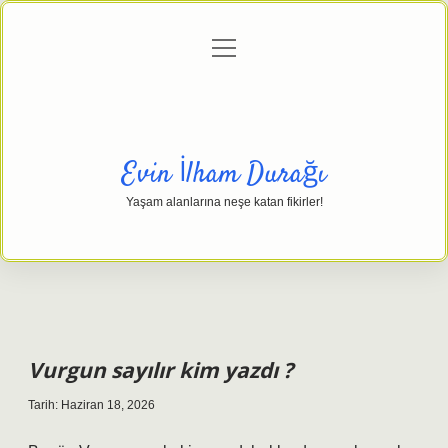
menüyü
Anasayfa
Gizlilik Politikası
Yasal Uyarı
aç
Hakkımızda
Evin İlham Durağı
Yaşam alanlarına neşe katan fikirler!
Vurgun sayılır kim yazdı ?
Tarih: Haziran 18, 2026