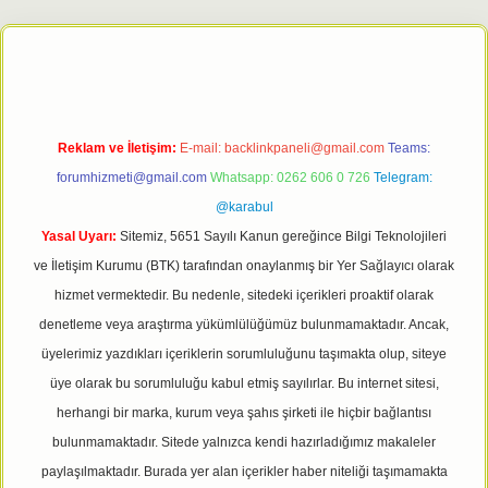
ş adresi
tulipbett.net
Reklam ve İletişim:
E-mail:
backlinkpaneli@gmail.com
Teams:
forumhizmeti@gmail.com
Whatsapp: 0262 606 0 726
Telegram:
@karabul
Yasal Uyarı:
Sitemiz, 5651 Sayılı Kanun gereğince Bilgi Teknolojileri
ve İletişim Kurumu (BTK) tarafından onaylanmış bir Yer Sağlayıcı olarak
hizmet vermektedir. Bu nedenle, sitedeki içerikleri proaktif olarak
denetleme veya araştırma yükümlülüğümüz bulunmamaktadır. Ancak,
üyelerimiz yazdıkları içeriklerin sorumluluğunu taşımakta olup, siteye
üye olarak bu sorumluluğu kabul etmiş sayılırlar. Bu internet sitesi,
herhangi bir marka, kurum veya şahıs şirketi ile hiçbir bağlantısı
bulunmamaktadır. Sitede yalnızca kendi hazırladığımız makaleler
paylaşılmaktadır. Burada yer alan içerikler haber niteliği taşımamakta