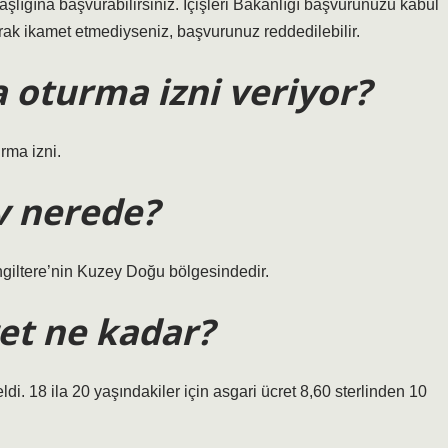
ndaşlığına başvurabilirsiniz. İçişleri Bakanlığı başvurunuzu kabul
larak ikamet etmediyseniz, başvurunuz reddedilebilir.
a oturma izni veriyor?
rma izni.
ev nerede?
İngiltere’nin Kuzey Doğu bölgesindedir.
ret ne kadar?
ldi. 18 ila 20 yaşındakiler için asgari ücret 8,60 sterlinden 10