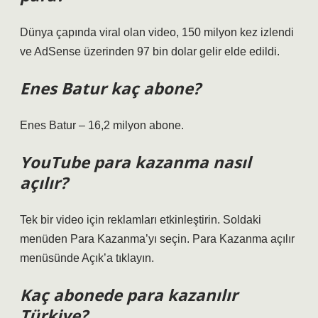
Dünya çapında viral olan video, 150 milyon kez izlendi
ve AdSense üzerinden 97 bin dolar gelir elde edildi.
Enes Batur kaç abone?
Enes Batur – 16,2 milyon abone.
YouTube para kazanma nasıl
açılır?
Tek bir video için reklamları etkinleştirin. Soldaki
menüden Para Kazanma’yı seçin. Para Kazanma açılır
menüsünde Açık’a tıklayın.
Kaç abonede para kazanılır
Türkiye?