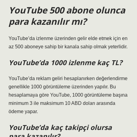
YouTube 500 abone olunca
para kazanılır mı?
YouTube’da izlenme üzerinden gelir elde etmek için en
az 500 aboneye sahip bir kanala sahip olmak yeterlidir.
YouTube’da 1000 izlenme kaç TL?
YouTube’da reklam geliri hesaplanırken değerlendirme
genellikle 1000 görüntüleme üzerinden yapılır. Bu
hesaplamaya göre YouTube, 1000 görüntüleme başına
minimum 3 ile maksimum 10 ABD doları arasında
ödeme yapar.
YouTube’da kaç takipçi olursa
para kazanılır?