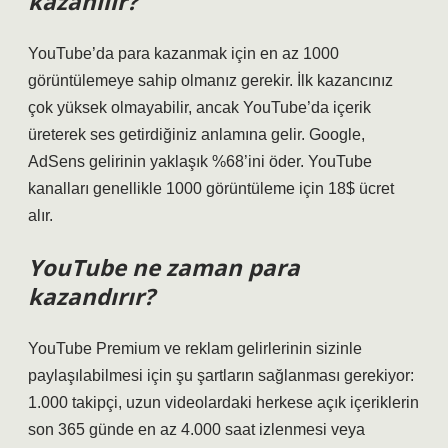
kazanılır?
YouTube’da para kazanmak için en az 1000
görüntülemeye sahip olmanız gerekir. İlk kazancınız
çok yüksek olmayabilir, ancak YouTube’da içerik
üreterek ses getirdiğiniz anlamına gelir. Google,
AdSens gelirinin yaklaşık %68’ini öder. YouTube
kanalları genellikle 1000 görüntüleme için 18$ ücret
alır.
YouTube ne zaman para
kazandırır?
YouTube Premium ve reklam gelirlerinin sizinle
paylaşılabilmesi için şu şartların sağlanması gerekiyor:
1.000 takipçi, uzun videolardaki herkese açık içeriklerin
son 365 günde en az 4.000 saat izlenmesi veya