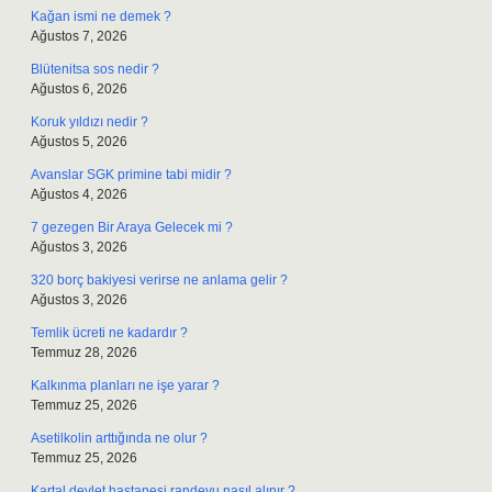
Kağan ismi ne demek ?
Ağustos 7, 2026
Blütenitsa sos nedir ?
Ağustos 6, 2026
Koruk yıldızı nedir ?
Ağustos 5, 2026
Avanslar SGK primine tabi midir ?
Ağustos 4, 2026
7 gezegen Bir Araya Gelecek mi ?
Ağustos 3, 2026
320 borç bakiyesi verirse ne anlama gelir ?
Ağustos 3, 2026
Temlik ücreti ne kadardır ?
Temmuz 28, 2026
Kalkınma planları ne işe yarar ?
Temmuz 25, 2026
Asetilkolin arttığında ne olur ?
Temmuz 25, 2026
Kartal devlet hastanesi randevu nasıl alınır ?