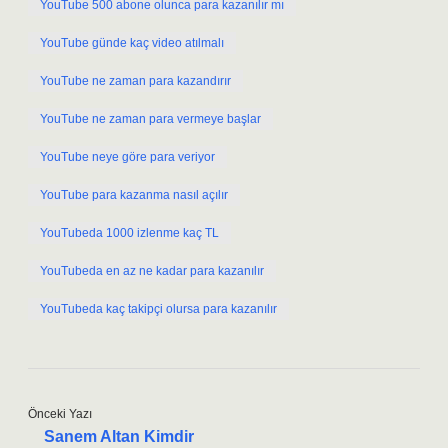
YouTube 500 abone olunca para kazanılır mı
YouTube günde kaç video atılmalı
YouTube ne zaman para kazandırır
YouTube ne zaman para vermeye başlar
YouTube neye göre para veriyor
YouTube para kazanma nasıl açılır
YouTubeda 1000 izlenme kaç TL
YouTubeda en az ne kadar para kazanılır
YouTubeda kaç takipçi olursa para kazanılır
Önceki Yazı
Sanem Altan Kimdir