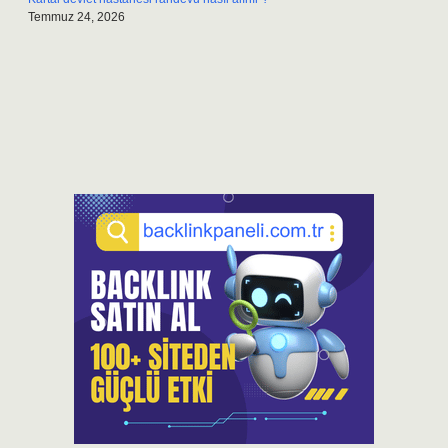
Temmuz 24, 2026