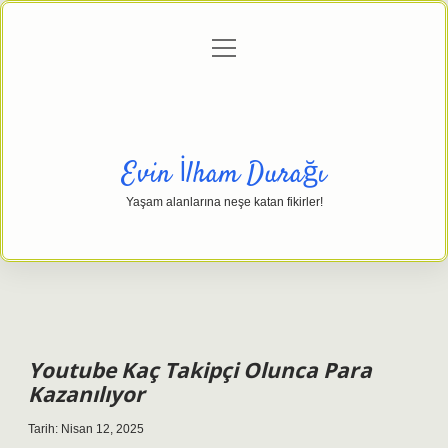
menüyü
Anasayfa
Gizlilik Politikası
Yasal Uyarı
aç
Hakkımızda
Evin İlham Durağı
Yaşam alanlarına neşe katan fikirler!
Youtube Kaç Takipçi Olunca Para
Kazanılıyor
Tarih: Nisan 12, 2025