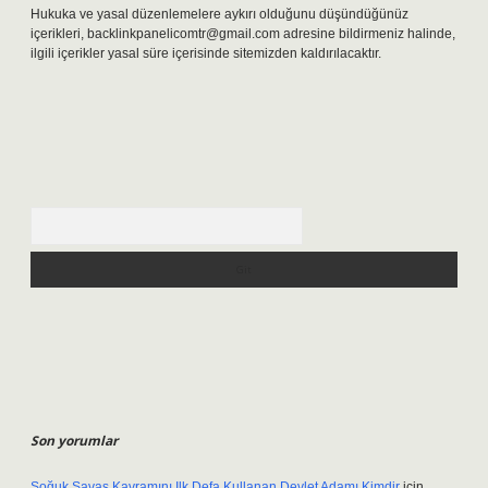
Hukuka ve yasal düzenlemelere aykırı olduğunu düşündüğünüz
içerikleri,
backlinkpanelicomtr@gmail.com
adresine bildirmeniz halinde,
ilgili içerikler yasal süre içerisinde sitemizden kaldırılacaktır.
Arama
Son yorumlar
Soğuk Savaş Kavramını Ilk Defa Kullanan Devlet Adamı Kimdir
için